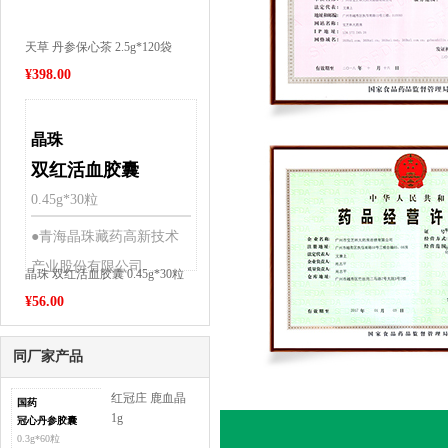
天草 丹参保心茶 2.5g*120袋
¥
398.00
晶珠
双红活血胶囊
0.45g*30粒
●青海晶珠藏药高新技术
产业股份有限公司
晶珠 双红活血胶囊 0.45g*30粒
¥
56.00
同厂家产品
红冠庄 鹿血晶
国药
1g
冠心丹参胶囊
0.3g*60粒