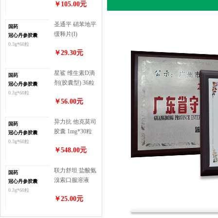
￥105.00元
圣通平 硝苯地平
国药
缓释片(I)
冠心丹参胶囊
10mg*90片
0.3g*60粒
￥29.30元
星鲨 维生素D滴
国药
剂(胶囊型) 36粒
冠心丹参胶囊
(维生素D400单
0.3g*60粒
￥56.00元
位)
异力抗 他克莫司
国药
胶囊 1mg*30粒
冠心丹参胶囊
0.3g*60粒
￥548.00元
联力舒坦 盐酸氨
国药
溴索口服溶液
冠心丹参胶囊
100ml:0.3g
0.3g*60粒
￥25.00元