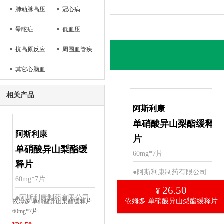
肺动脉高压
冠心病
病
晕眩症
低血压
抗高原反应
周围血管疾
其它心脑血
病
管疾病
相关产品
阿斯利康
单硝酸异山梨酯缓释
阿斯利康
片
单硝酸异山梨酯缓
60mg*7片
释片
●阿斯利康制药有限公司
60mg*7片
26.50
¥
●阿斯利康制药有限公司
依姆多 单硝酸异山梨酯缓释片
依姆多 单硝酸异山梨酯缓释片
60mg*7片