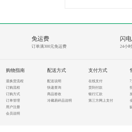
产
没
有
品
相
免运费
闪电
关
问
资
订单满300元免运费
24小
讯!
答
我要提问
购物指南
配送方式
支付方式
退换货流程
配送说明
在线支付
订购流程
快递查询
货到付款
订购方式
商品签收
银行汇款
订单管理
冷藏易碎品说明
第三方网上支付
用户注册
会员说明