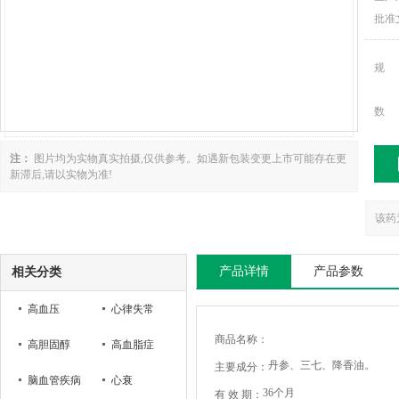
批准
规
数
注：
图片均为实物真实拍摄,仅供参考。如遇新包装变更上市可能存在更
新滞后,请以实物为准!
该药
产品详情
产品参数
相关分类
高血压
心律失常
商品名称：
高胆固醇
高血脂症
丹参、三七、降香油。
主要成分：
脑血管疾病
心衰
36个月
有 效 期：