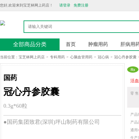
您好,欢迎来到宝芝林网上药店！
请登录
免费注册
全部商品分类
首页
肿瘤用药
肝病用
当前位置：
宝芝林网上药店
>
专科用药
>
心脑血管用药
>
冠心病
>
冠心丹参胶囊
国药
活血
冠心丹参胶囊
零 售
0.3g*60粒
产品
●国药集团致君(深圳)坪山制药有限公司
产品
通用
生产