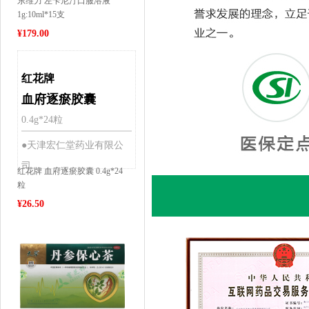
东维力 左卡尼汀口服溶液
1g:10ml*15支
¥
179.00
红花牌
血府逐瘀胶囊
0.4g*24粒
●天津宏仁堂药业有限公
司
红花牌 血府逐瘀胶囊 0.4g*24
粒
¥
26.50