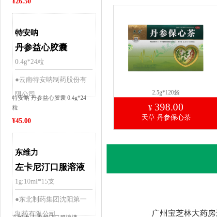
¥
26.50
特安呐
丹参益心胶囊
0.4g*24粒
●云南特安呐制药股份有
2.5g*120袋
限公司
特安呐 丹参益心胶囊 0.4g*24
398.00
¥
粒
天草 丹参保心茶
¥
45.00
东维力
左卡尼汀口服溶液
1g:10ml*15支
●东北制药集团沈阳第一
制药有限公司