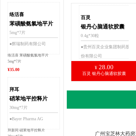
络活喜
百灵
苯磺酸氨氯地平片
银丹心脑通软胶囊
5mg*7片
0.4g*30粒
●辉瑞制药有限公司
●贵州百灵企业集团制药股
络活喜 苯磺酸氨氯地平片
份有限公司
5mg*7片
28.00
¥
¥
35.00
百灵 银丹心脑通软胶囊
拜耳
硝苯地平控释片
30mg*7片
●Bayer Pharma AG
拜新同 硝苯地平控释片