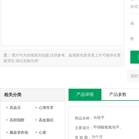
批准
规
数
注：
图片均为实物真实拍摄,仅供参考。如遇新包装变更上市可能存在更
新滞后,请以实物为准!
该药
产品详情
产品参数
相关分类
高血压
心律失常
欣络平
商品名称：
高胆固醇
高血脂症
甲磺酸氨氯地平。
主要成分：
脑血管疾病
心衰
36个月
有 效 期：