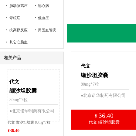
肺动脉高压
冠心病
病
晕眩症
低血压
抗高原反应
周围血管疾
其它心脑血
病
管疾病
相关产品
代文
缬沙坦胶囊
代文
80mg*7粒
缬沙坦胶囊
●北京诺华制药有限公司
80mg*7粒
●北京诺华制药有限公司
36.40
¥
代文 缬沙坦胶囊
代文 缬沙坦胶囊 80mg*7粒
¥
36.40