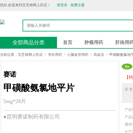
您好,欢迎来到宝芝林网上药店！
请登录
免费注册
全部商品分类
首页
肿瘤用药
肝病用
当前位置：
宝芝林网上药店
>
专科用药
>
心脑血管用药
>
高血压
>
甲磺酸氨氯地
赛诺
【钙
甲磺酸氨氯地平片
零 售
5mg*28片
产品
●昆明赛诺制药有限公司
产品
通用
生产