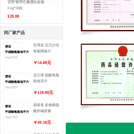
百灵 银丹心脑通软胶囊
0.4g*30粒
¥
28.00
同厂家产品
安博诺 厄贝沙坦
赛诺
氢氯噻嗪片
甲磺酸氨氯地平片
150mg/12.5mg*28
5mg*28片
￥54.00元
片
波立维 硫酸氢氯
赛诺
吡格雷片
甲磺酸氨氯地平片
75mg*28片
5mg*28片
￥120.00元
易善复 多烯磷脂
赛诺
酰胆碱胶囊
甲磺酸氨氯地平片
228mg*24粒
5mg*28片
￥49.50元