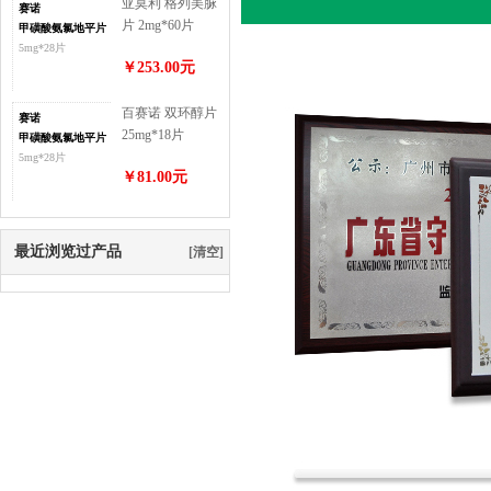
亚莫利 格列美脲
赛诺
片 2mg*60片
甲磺酸氨氯地平片
5mg*28片
￥253.00元
百赛诺 双环醇片
赛诺
25mg*18片
甲磺酸氨氯地平片
5mg*28片
￥81.00元
最近浏览过产品
[清空]