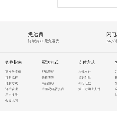
产
没
有
品
相
免运费
闪电
关
问
资
订单满300元免运费
24小
讯!
答
我要提问
购物指南
配送方式
支付方式
退换货流程
配送说明
在线支付
订购流程
快递查询
货到付款
订购方式
商品签收
银行汇款
订单管理
冷藏易碎品说明
第三方网上支付
用户注册
会员说明