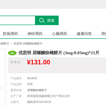
搜索
肝病用药
神经用药
心脑用药
健康问答
用
炔雌醇片
>
优思明 屈螺酮炔雌醇片
优思明 屈螺酮炔雌醇片 (3mg:0.03mg)*21片
¥
131.00
零 售 价
产品编号
8010029
产品品牌
拜耳
通用名称
屈螺酮炔雌醇片
生产厂家
拜耳医药保健有限公司广州分公司
注册号
国药准字J20130120