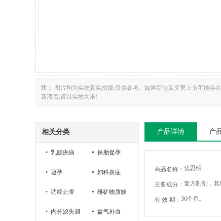
注：
图片均为实物真实拍摄,仅供参考。如遇新包装变更上市可能存
新滞后,请以实物为准!
产品详情
产
相关分类
乳腺疾病
保胎促孕
优思明
商品名称：
避孕
妇科炎症
复方制剂，其组
主要成分：
调经止带
维矿物质缺
36个月。
有 效 期：
内分泌失调
乏
益气补血