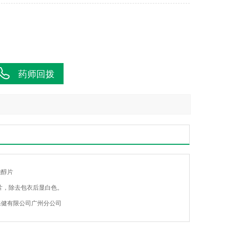
药师回拨
雌醇片
片，除去包衣后显白色。
保健有限公司广州分公司