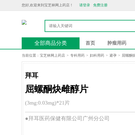
您好,欢迎来到宝芝林网上药店！
请登录
免费注册
全部商品分类
首页
肿瘤用药
当前位置：
宝芝林网上药店
>
专科用药
>
妇科用药
>
避孕
>
屈螺酮
拜耳
屈螺酮炔雌醇片
(3mg:0.03mg)*21片
●拜耳医药保健有限公司广州分公司