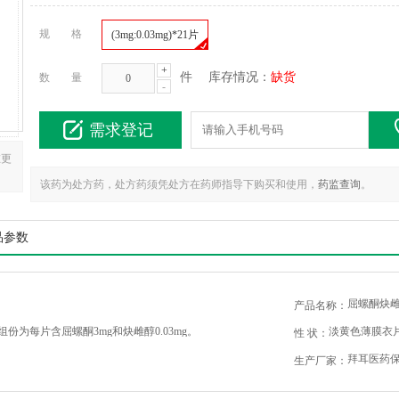
规 格
(3mg:0.03mg)*21片
+
件
库存情况：
缺货
数 量
-
需求登记
在更
该药为处方药，处方药须凭处方在药师指导下购买和使用，
药监查询
。
品参数
屈螺酮炔
产品名称：
份为每片含屈螺酮3mg和炔雌醇0.03mg。
淡黄色薄膜衣
性 状：
拜耳医药
生产厂家：