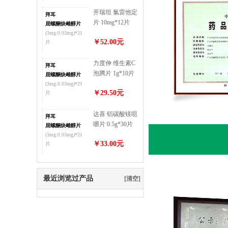
开瑞坦 氯雷他定
拜耳
片 10mg*12片
屈螺酮炔雌醇片
(3mg:0.03mg)*21
￥52.00元
片
力度伸 维生素C
拜耳
泡腾片 1g*10片
屈螺酮炔雌醇片
(柠檬味)
(3mg:0.03mg)*21
￥29.50元
片
达喜 铝碳酸镁咀
拜耳
嚼片 0.5g*30片
屈螺酮炔雌醇片
(3mg:0.03mg)*21
￥33.00元
片
最近浏览过产品
[清空]