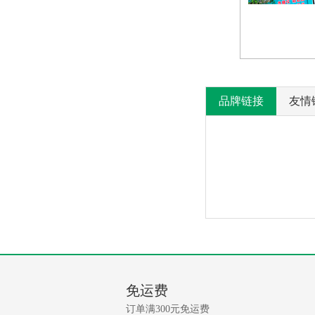
品牌链接
友情
产
没
有
品
相
免运费
关
问
资
订单满300元免运费