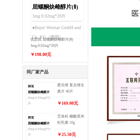
屈螺酮炔雌醇片(Ⅱ)
3mg:0.02mg*28片
●Bayer Weimar GmbH und
Co. KG（德国）
优思悦 屈螺酮炔雌醇片(Ⅱ)
3mg:0.02mg*28片
￥198.00元
同厂家产品
爱乐维 复合维生
拜耳
素片 40片
屈螺酮炔雌醇片
(3mg:0.03mg)*21
￥169.00元
片
艾洛松 糠酸莫米
拜耳
松乳膏 10g
屈螺酮炔雌醇片
(3mg:0.03mg)*21
￥25.50元
片