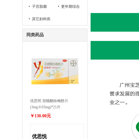
子宫肌瘤
更年期综合
其它妇科疾
症
病
同类药品
优思明 屈螺酮炔雌醇片
(3mg:0.03mg)*21片
￥130.00元
优思悦