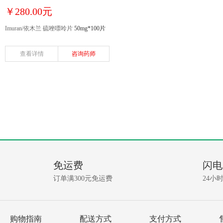
￥280.00元
Imuran/依木兰 硫唑嘌呤片
50mg*100片
查看详情
咨询药师
免运费
闪电
订单满300元免运费
24小
购物指南
配送方式
支付方式