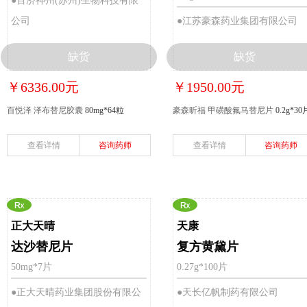
●百济神州(苏州)生物科技有限
公司
●江苏豪森药业集团有限公司
缺货
缺货
￥6336.00元
￥1950.00元
百悦泽 泽布替尼胶囊
80mg*64粒
豪森昕福 甲磺酸氟马替尼片
0.2g*30
查看详情
咨询药师
查看详情
咨询药师
正大天晴
天康
达沙替尼片
复方黄黛片
50mg*7片
0.27g*100片
●正大天晴药业集团股份有限公
●天长亿帆制药有限公司