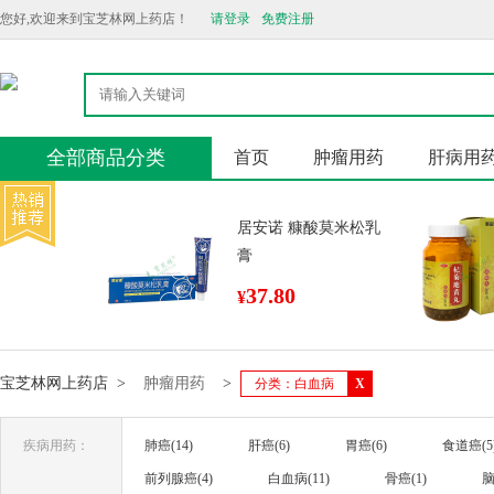
您好,欢迎来到宝芝林网上药店！
请登录
免费注册
全部商品分类
首页
肿瘤用药
肝病用
居安诺 糠酸莫米松乳
膏
37.80
¥
宝芝林网上药店
>
肿瘤用药
>
分类：白血病
X
疾病用药：
肺癌(14)
肝癌(6)
胃癌(6)
食道癌(5
前列腺癌(4)
白血病(11)
骨癌(1)
脑