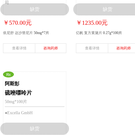
司
缺货
缺货
￥570.00元
￥1235.00元
依尼舒 达沙替尼片
50mg*7片
亿帆 复方黄黛片
0.27g*100片
查看详情
咨询药师
查看详情
咨询药师
阿斯彭
硫唑嘌呤片
50mg*100片
●Excella GmbH
缺货