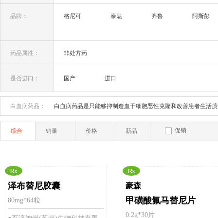
皮肤癌(1)
肾癌(2)
胆管癌(1)
其它癌
品牌：
格尼可
泰魁
齐鲁
阿斯彭
药品属性：
非处方药
是否进口：
国产
进口
白血病药品：
白血病药品是只能够抑制造血干细胞恶性克隆和改善患者生活质
促销
综合
销量
价格
新品
泽布替尼胶囊
豪森
甲磺酸氟马替尼片
80mg*64粒
0.2g*30片