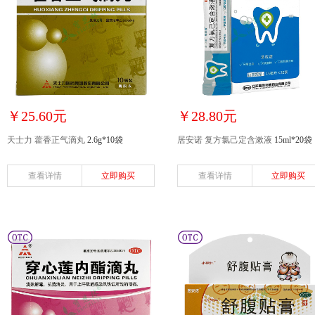
￥25.60元
￥28.80元
天士力 藿香正气滴丸
2.6g*10袋
居安诺 复方氯己定含漱液
15ml*20袋
查看详情
立即购买
查看详情
立即购买