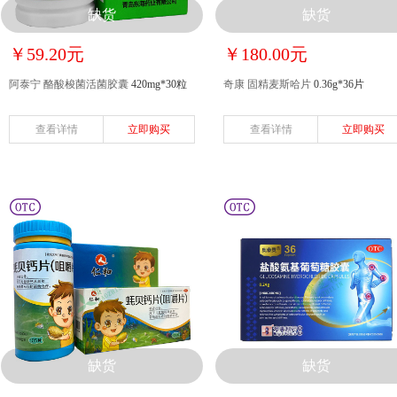
缺货
缺货
￥59.20元
￥180.00元
阿泰宁 酪酸梭菌活菌胶囊
420mg*30粒
奇康 固精麦斯哈片
0.36g*36片
查看详情
立即购买
查看详情
立即购买
缺货
缺货