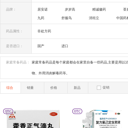
肝胆用药(4)
品牌：
居安诺
岁岁高
精诚徽药
荃
九药
舒服鸟
消坦立
中国药
广州莱特
鑫字牌
优鼻
新胃
药品属性：
非处方药
顺峰康霜
杨森
是否进口：
国产
进口
家庭常备药品：
家庭常备药品是每个家庭都会在家里自备一些药品,主要是用以
物、外用消炎解毒药等。
促销
综合
销量
价格
新品