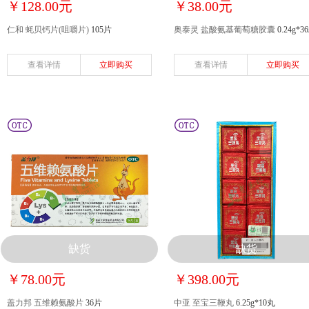
￥128.00元
￥38.00元
仁和 蚝贝钙片(咀嚼片)
105片
奥泰灵 盐酸氨基葡萄糖胶囊
0.24g*3
查看详情
立即购买
查看详情
立即购买
缺货
缺货
￥78.00元
￥398.00元
盖力邦 五维赖氨酸片
36片
中亚 至宝三鞭丸
6.25g*10丸