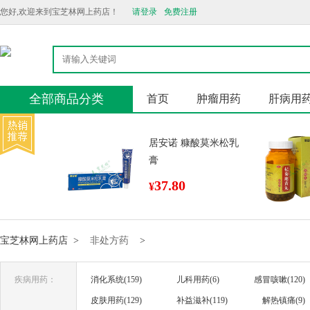
您好,欢迎来到宝芝林网上药店！
请登录
免费注册
全部商品分类
首页
肿瘤用药
肝病用
居安诺 糠酸莫米松乳
膏
37.80
¥
宝芝林网上药店
>
非处方药
>
疾病用药：
消化系统(159)
儿科用药(6)
感冒咳嗽(120)
皮肤用药(129)
补益滋补(119)
解热镇痛(9)