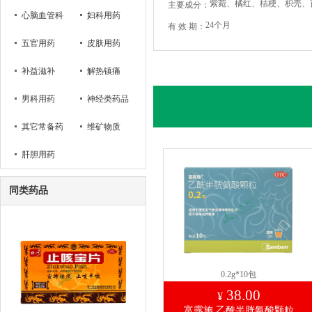
紫菀、橘红、桔梗、枳壳、百
主要成分：
心脑血管科
妇科用药
24个月
有 效 期：
五官用药
皮肤用药
补益滋补
解热镇痛
男科用药
神经类药品
其它常备药
维矿物质
肝胆用药
同类药品
0.2g*10包
38.00
¥
富露施 乙酰半胱氨酸颗粒