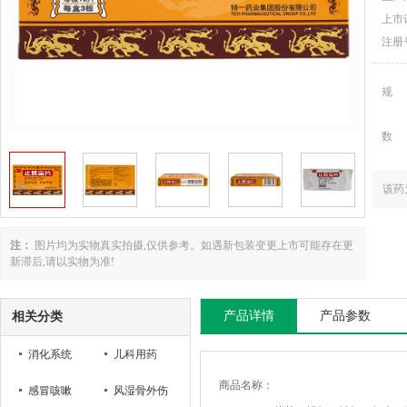
上市
注册
规
数
该药
注：
图片均为实物真实拍摄,仅供参考。如遇新包装变更上市可能存在更
新滞后,请以实物为准!
产品详情
产品参数
相关分类
消化系统
儿科用药
商品名称：
感冒咳嗽
风湿骨外伤