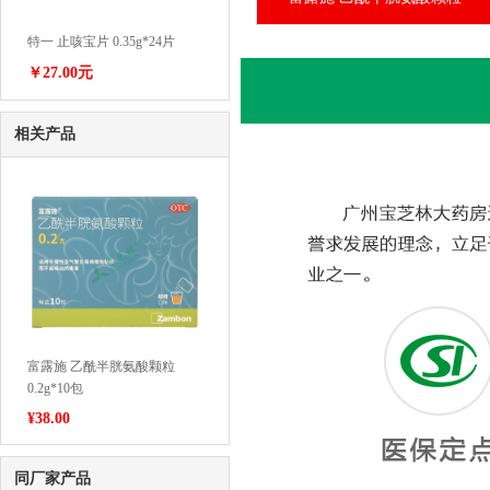
特一 止咳宝片 0.35g*24片
￥27.00元
相关产品
富露施 乙酰半胱氨酸颗粒
0.2g*10包
¥
38.00
同厂家产品