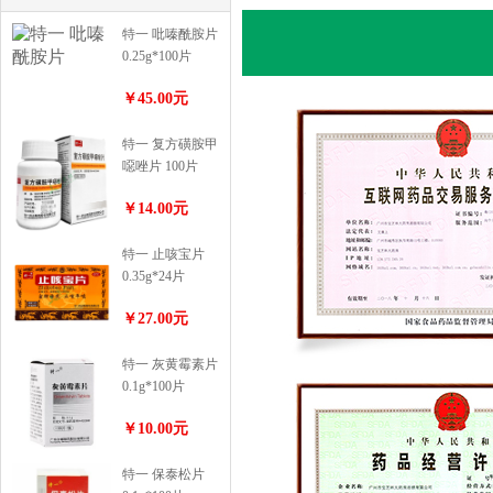
特一 吡嗪酰胺片
0.25g*100片
￥45.00元
特一 复方磺胺甲
噁唑片 100片
￥14.00元
特一 止咳宝片
0.35g*24片
￥27.00元
特一 灰黄霉素片
0.1g*100片
￥10.00元
特一 保泰松片