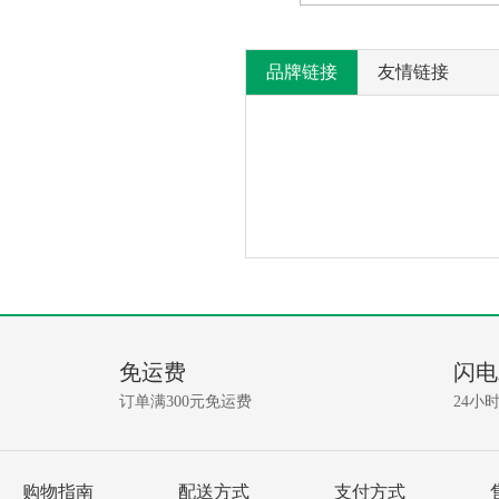
品牌链接
友情链接
产
没
有
品
相
免运费
闪电
关
问
资
订单满300元免运费
24小
讯!
答
我要提问
购物指南
配送方式
支付方式