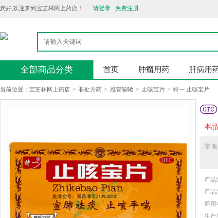
您好,欢迎来到宝芝林网上药店！
请登录
免费注册
全部商品分类
首页
肿瘤用药
肝病用
当前位置：
宝芝林网上药店
>
非处方药
>
感冒咳嗽
>
止咳宝片
>
特一 止咳宝片
本品
零 售
产品
产品
通用
生产