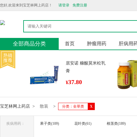
您好,欢迎来到宝芝林网上药店！
请登录
免费注册
全部商品分类
首页
肿瘤用药
肝病用
居安诺 糠酸莫米松乳
膏
37.80
¥
宝芝林网上药店
>
散装
>
分类：全草类
X
疾病用药：
果子类(109)
花叶类(61)
根茎类(189)