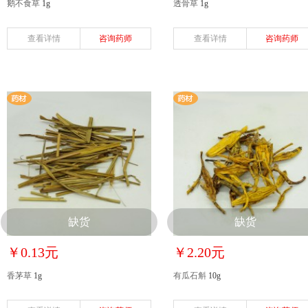
鹅不食草
1g
透骨草
1g
查看详情
咨询药师
查看详情
咨询药师
缺货
缺货
￥0.13元
￥2.20元
香茅草
1g
有瓜石斛
10g