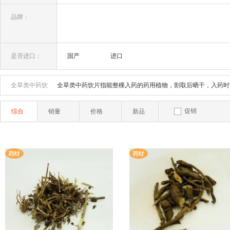
品牌：
是否进口：
国产
进口
全草类中药饮
全草类中药饮片指能整棵入药的药用植物，割取后晒干，入药时
片：
促销
综合
销量
价格
新品