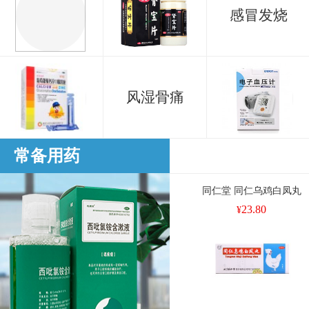
感冒发烧
风湿骨痛
常备用药
同仁堂 同仁乌鸡白凤丸
23.80
¥