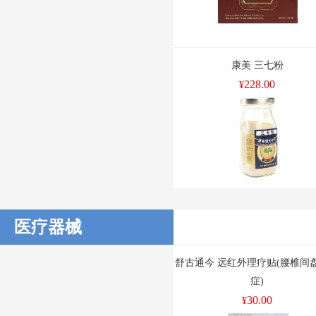
康美 三七粉
228.00
¥
医疗器械
舒古通今 远红外理疗贴(腰椎间
症)
30.00
¥