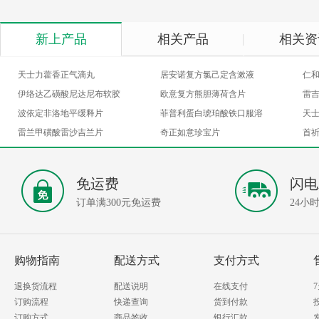
新上产品
相关产品
相关资
天士力藿香正气滴丸
居安诺复方氯己定含漱液
仁
伊络达乙磺酸尼达尼布软胶
欧意复方熊胆薄荷含片
雷
波依定非洛地平缓释片
菲普利蛋白琥珀酸铁口服溶
天
囊
雷兰甲磺酸雷沙吉兰片
奇正如意珍宝片
首
液
免运费
闪电
订单满300元免运费
24小
购物指南
配送方式
支付方式
退换货流程
配送说明
在线支付
订购流程
快递查询
货到付款
订购方式
商品签收
银行汇款