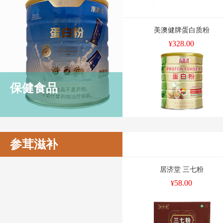
美澳健牌蛋白质粉
328.00
¥
保健食品
参茸滋补
居济堂 三七粉
58.00
¥