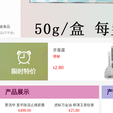
途食品
品(不开放)
开塞露
便秘
2.80
¥
产品展示
产
曹清华 薏辛除湿止痛胶囊
虎标万金油 樟薄玉香软膏
498.00
25.80
¥
¥