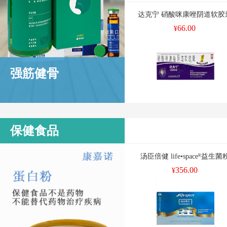
达克宁 硝酸咪康唑阴道软胶
66.00
¥
强筋健骨
保健食品
汤臣倍健 life•spaceᴿ益生菌
356.00
¥