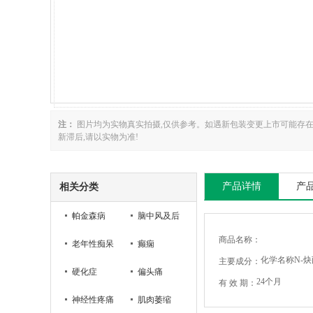
注：
图片均为实物真实拍摄,仅供参考。如遇新包装变更上市可能存
新滞后,请以实物为准!
产品详情
产
相关分类
帕金森病
脑中风及后
商品名称：
老年性痴呆
遗症
癫痫
化学名称N-炔
主要成分：
硬化症
偏头痛
24个月
有 效 期：
神经性疼痛
肌肉萎缩