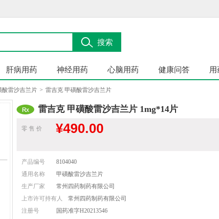
搜索
肝病用药
神经用药
心脑用药
健康问答
用
磺酸雷沙吉兰片
>
雷吉克 甲磺酸雷沙吉兰片
雷吉克 甲磺酸雷沙吉兰片 1mg*14片
¥
490.00
零 售 价
产品编号
8104040
通用名称
甲磺酸雷沙吉兰片
生产厂家
常州四药制药有限公司
上市许可持有人
常州四药制药有限公司
注册号
国药准字H20213546