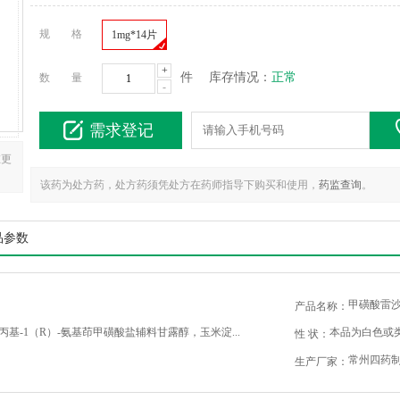
规 格
1mg*14片
+
件
库存情况：
正常
数 量
-
需求登记
在更
该药为处方药，处方药须凭处方在药师指导下购买和使用，
药监查询
。
品参数
甲磺酸雷
产品名称：
丙基-1（R）-氨基茚甲磺酸盐辅料甘露醇，玉米淀...
本品为白色或
性 状：
常州四药
生产厂家：