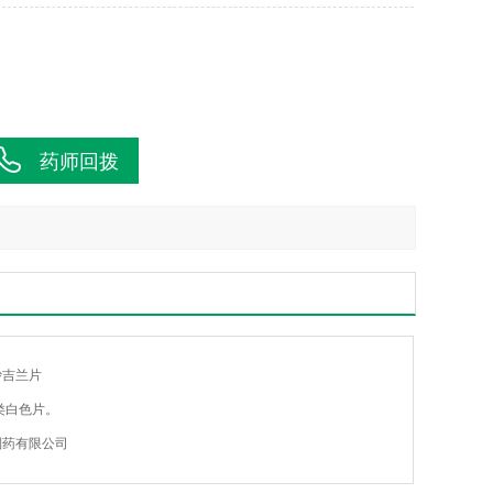
药师回拨
沙吉兰片
类白色片。
制药有限公司