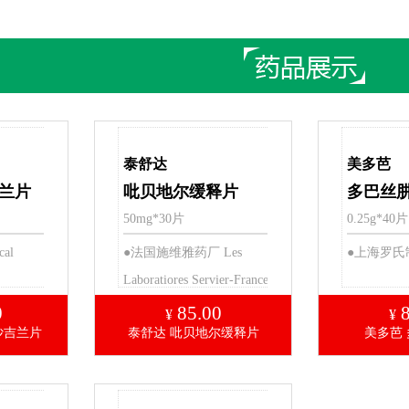
泰舒达
美多芭
兰片
吡贝地尔缓释片
多巴丝
50mg*30片
0.25g*40片
cal
●法国施维雅药厂 Les
●上海罗氏
Laboratiores Servier-France
0
85.00
¥
¥
沙吉兰片
泰舒达 吡贝地尔缓释片
美多芭