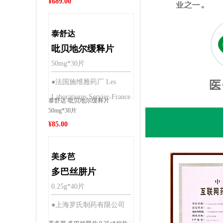
¥
689.00
泰舒达
吡贝地尔缓释片
50mg*30片
●法国施维雅药厂 Les
Laboratiores Servier-France
泰舒达 吡贝地尔缓释片
50mg*30片
¥
85.00
美多芭
多巴丝肼片
0.25g*40片
●上海罗氏制药有限公司