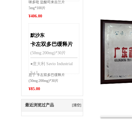
咪多吡 盐酸司来吉兰片
5mg*100片
¥
406.00
默沙东
卡左双多巴缓释片
(50mg:200mg)*30片
●意大利 Savio Industrial
S.r.L.
息宁 卡左双多巴缓释片
(50mg:200mg)*30片
¥
85.00
最近浏览过产品
[清空]