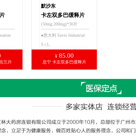
默沙东
片
卡左双多巴缓释片
(50mg:200mg)*30片
ration
●意大利 Savio Industrial
S.r.L.
0
85.00
¥
吉兰片
息宁 卡左双多巴缓释片