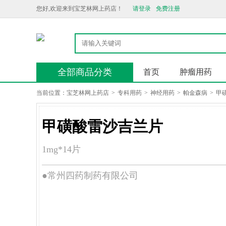
您好,欢迎来到宝芝林网上药店！
请登录
免费注册
全部商品分类
首页
肿瘤用药
当前位置：
宝芝林网上药店
>
专科用药
>
神经用药
>
帕金森病
>
甲
甲磺酸雷沙吉兰片
1mg*14片
●常州四药制药有限公司