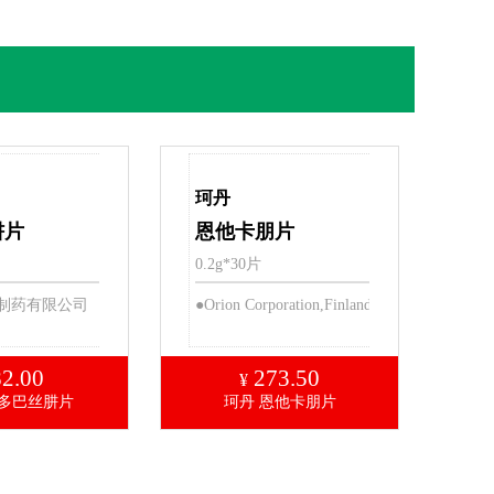
珂丹
肼片
恩他卡朋片
0.2g*30片
制药有限公司
●Orion Corporation,Finland
82.00
273.50
¥
 多巴丝肼片
珂丹 恩他卡朋片