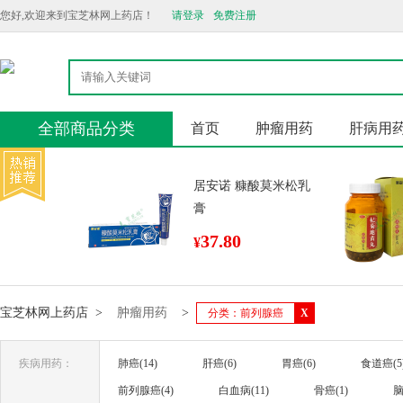
您好,欢迎来到宝芝林网上药店！
请登录
免费注册
全部商品分类
首页
肿瘤用药
肝病用
居安诺 糠酸莫米松乳
膏
37.80
¥
宝芝林网上药店
>
肿瘤用药
>
分类：前列腺癌
X
疾病用药：
肺癌(14)
肝癌(6)
胃癌(6)
食道癌(5
前列腺癌(4)
白血病(11)
骨癌(1)
脑