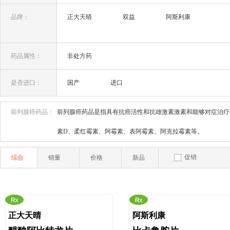
皮肤癌(1)
肾癌(2)
胆管癌(1)
其它癌
品牌：
正大天晴
双益
阿斯利康
药品属性：
非处方药
是否进口：
国产
进口
前列腺癌药品：
前列腺癌药品是指具有抗癌活性和抗雄激素激素和能够对症治疗
素D、柔红霉素、阿霉素、表阿霉素、阿克拉霉素等。
促销
综合
销量
价格
新品
正大天晴
阿斯利康