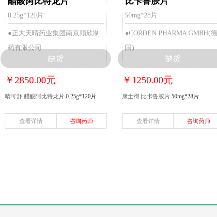
醋酸阿比特龙片
比卡鲁胺片
0.25g*120片
50mg*28片
●正大天晴药业集团南京顺欣制
●CORDEN PHARMA GMBH(
药有限公司
国)
缺货
缺货
￥2850.00元
￥1250.00元
晴可舒 醋酸阿比特龙片
0.25g*120片
康士得 比卡鲁胺片
50mg*28片
查看详情
咨询药师
查看详情
咨询药师