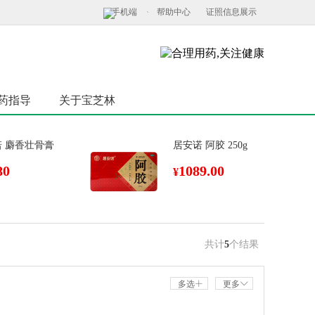
手机端
帮助中心
证照信息展示
药指导
关于宝芝林
 麝香壮骨膏
居安诺 阿胶 250g
80
1089.00
¥
共计
5
个结果
多选
更多