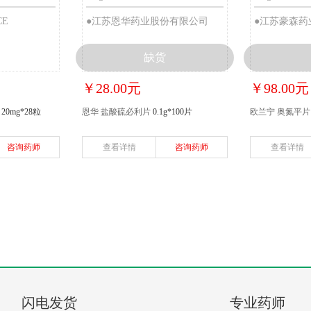
CE
●江苏恩华药业股份有限公司
●江苏豪森药
缺货
￥28.00元
￥98.00元
20mg*28粒
恩华 盐酸硫必利片
0.1g*100片
欧兰宁 奥氮平片
咨询药师
查看详情
咨询药师
查看详情
闪电发货
专业药师