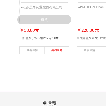
●江苏恩华药业股份有限公司
●PATHEON FRAN
缺货
￥58.80元
￥228.00元
一舒 盐酸丁螺环酮片
5mg*60片
百优解 盐酸氟西汀胶囊
查看详情
咨询药师
查看详情
免运费