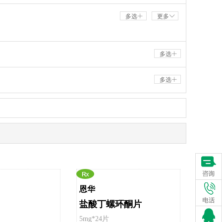
多选
更多
多选
多选
恩华
盐酸丁螺环酮片
5mg*24片