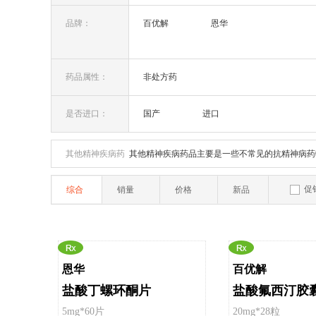
品牌：
百优解
恩华
药品属性：
非处方药
是否进口：
国产
进口
其他精神疾病药
其他精神疾病药品主要是一些不常见的抗精神病药
品：
促
综合
销量
价格
新品
恩华
百优解
盐酸丁螺环酮片
盐酸氟西汀胶
5mg*60片
20mg*28粒