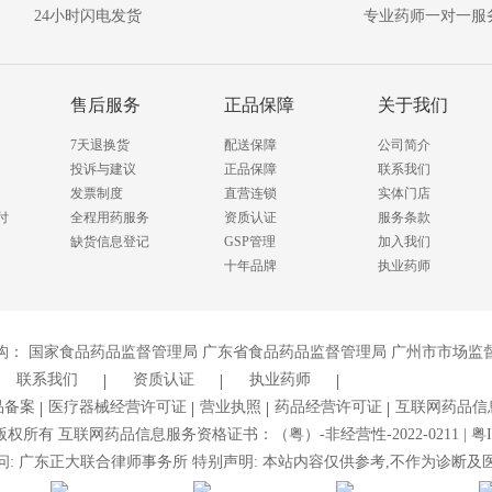
24小时闪电发货
专业药师一对一服
售后服务
正品保障
关于我们
7天退换货
配送保障
公司简介
投诉与建议
正品保障
联系我们
发票制度
直营连锁
实体门店
付
全程用药服务
资质认证
服务条款
缺货信息登记
GSP管理
加入我们
十年品牌
执业药师
构：
国家食品药品监督管理局
广东省食品药品监督管理局
广州市市场监
联系我们
资质认证
执业药师
品备案
医疗器械经营许可证
营业执照
药品经营许可证
互联网药品信
所有 互联网药品信息服务资格证书：（粤）-非经营性-2022-0211 |
粤I
问: 广东正大联合律师事务所 特别声明: 本站内容仅供参考,不作为诊断及