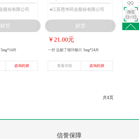
业股份有限公司
●江苏恩华药业股份有限公司
缺货
缺货
￥21.00元
5mg*14片
一舒 盐酸丁螺环酮片
5mg*24片
咨询药师
查看详情
咨询药师
共
1
页
信誉保障