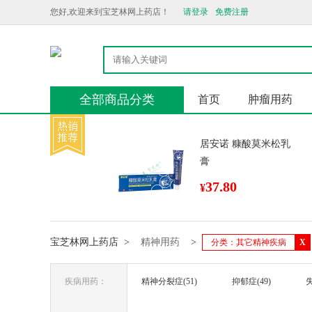
您好,欢迎来到宝芝林网上药店！
请登录
免费注册
全部商品分类
首页
肿瘤用药
居安诺 糠酸莫米松乳
膏
37.80
¥
宝芝林网上药店
>
精神用药
>
分类：其它精神疾病
X
疾病用药：
精神分裂症(51)
抑郁症(49)
失