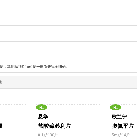
物，其他精神疾病药物一般尚未完全明确。
销
恩华
欧兰宁
囊
盐酸硫必利片
奥氮平片
0.1g*100片
5mg*14片