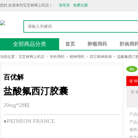
您好,欢迎来到宝芝林网上药店！
请登录
免费注册
全部商品分类
首页
肿瘤用药
肝病用
当前位置：
宝芝林网上药店
>
专科用药
>
精神用药
>
其它精神疾病
>
盐酸氟西汀
百优解
促 销
盐酸氟西汀胶囊
零 
20mg*28粒
产品
●PATHEON FRANCE
产品
通用
生产