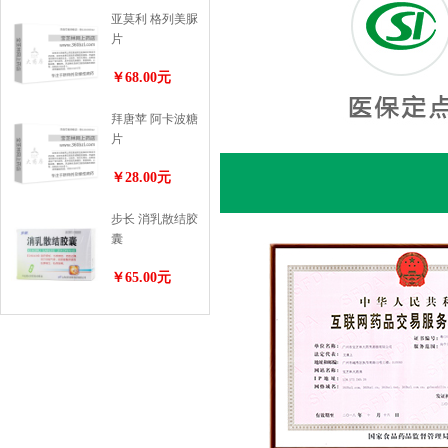
亚莫利 格列美脲
片
￥68.00元
拜唐苹 阿卡波糖
片
￥28.00元
步长 消乳散结胶
囊
￥65.00元