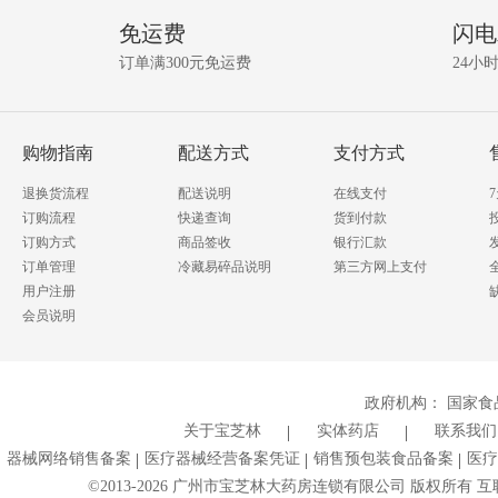
品
相
免运费
闪电
关
问
资
订单满300元免运费
24小
讯!
答
我要提问
购物指南
配送方式
支付方式
退换货流程
配送说明
在线支付
订购流程
快递查询
货到付款
订购方式
商品签收
银行汇款
订单管理
冷藏易碎品说明
第三方网上支付
用户注册
会员说明
政府机构：
国家食
关于宝芝林
实体药店
联系我们
器械网络销售备案
医疗器械经营备案凭证
销售预包装食品备案
医疗
©2013-
2026
广州市宝芝林大药房连锁有限公司 版权所有 互联网药