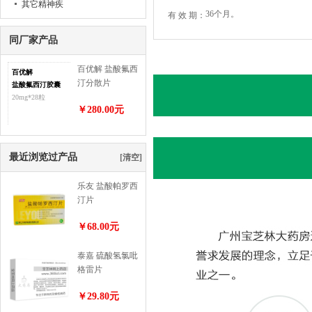
其它精神疾
36个月。
有 效 期：
病
同厂家产品
百优解 盐酸氟西
百优解
汀分散片
盐酸氟西汀胶囊
20mg*28片
20mg*28粒
￥280.00元
最近浏览过产品
[清空]
乐友 盐酸帕罗西
汀片
￥68.00元
泰嘉 硫酸氢氯吡
格雷片
￥29.80元