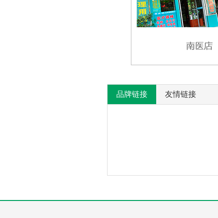
品牌链接
友情链接
产
没
有
品
相