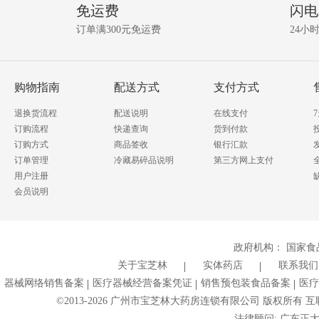
免运费
闪电
关
问
资
订单满300元免运费
24小
讯!
答
我要提问
购物指南
配送方式
支付方式
退换货流程
配送说明
在线支付
订购流程
快递查询
货到付款
订购方式
商品签收
银行汇款
订单管理
冷藏易碎品说明
第三方网上支付
用户注册
会员说明
政府机构：
国家食
关于宝芝林
实体药店
联系我们
器械网络销售备案
医疗器械经营备案凭证
销售预包装食品备案
医疗
©2013-
2026
广州市宝芝林大药房连锁有限公司 版权所有 互联网药
法律顾问: 广东正