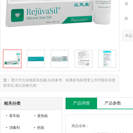
规
数
本品
注：
图片均为实物真实拍摄,仅供参考。如遇新包装变更上市可能存在更
新滞后,请以实物为准!
产品详情
产品参数
相关分类
晕车贴
退热贴
商品名称：
消毒剂
疤痕