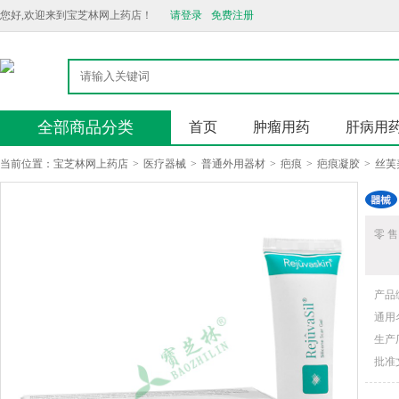
您好,欢迎来到宝芝林网上药店！
请登录
免费注册
全部商品分类
首页
肿瘤用药
肝病用
当前位置：
宝芝林网上药店
>
医疗器械
>
普通外用器材
>
疤痕
>
疤痕凝胶
>
丝芙
零 售
产品
通用
生产
批准