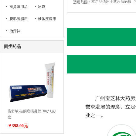
适用范围：
祛异味用品
冰袋
腰肌劳损用
椎体疾病用
品
治疗袜
品
同类药品
倍舒敏 硅酮疤痕凝胶 30g*1支/
盒
￥398.00元