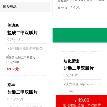
主要成分为:盐酸二甲双胍，其
主要成分：
症
同类药品
24个月。
有 效 期：
美迪康
盐酸二甲双胍片
0.25g*48片
●深圳市中联制药有限公
司
美迪康 盐酸二甲双胍片
迪化唐锭
0.25g*48片
盐酸二甲双胍片
￥9.50元
0.5g*30片
●澳大利亚 Alphapharm Pty
京丰
Limited
盐酸二甲双胍片
49.00
0.25g*48片
¥
迪化唐锭 盐酸二甲双胍片