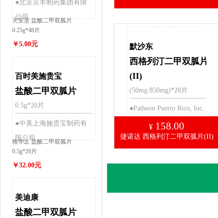
●北京京丰制药集团有限
公司
天安堂 盐酸二甲双胍片
0.25g*48片
￥5.00元
默沙东
西格列汀二甲双胍片
(II)
百时美施贵宝
盐酸二甲双胍片
(50mg:850mg)*28片
0.5g*20片
●Patheon Puerto Rico, Inc.
(Manati)
●中美上海施贵宝制药有
158.00
¥
捷诺达 西格列汀二甲双胍片(II)
限公司
格华止 盐酸二甲双胍片
0.5g*20片
￥32.00元
美迪康
盐酸二甲双胍片