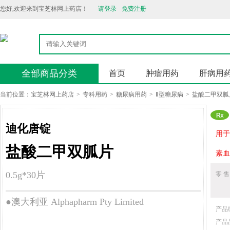
您好,欢迎来到宝芝林网上药店！
请登录
免费注册
全部商品分类
首页
肿瘤用药
肝病用
当前位置：
宝芝林网上药店
>
专科用药
>
糖尿病用药
>
Ⅱ型糖尿病
>
盐酸二甲双胍
迪化唐锭
用于
盐酸二甲双胍片
素血
0.5g*30片
零 售
●澳大利亚 Alphapharm Pty Limited
产品
产品