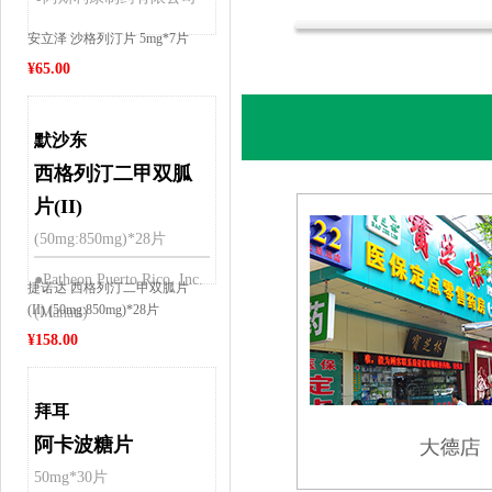
安立泽 沙格列汀片 5mg*7片
¥
65.00
默沙东
西格列汀二甲双胍
片(II)
(50mg:850mg)*28片
●Patheon Puerto Rico, Inc.
捷诺达 西格列汀二甲双胍片
(II) (50mg:850mg)*28片
(Manati)
¥
158.00
拜耳
阿卡波糖片
50mg*30片