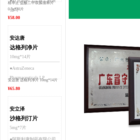
●默克制药（江苏）有限
格华止 盐酸二甲双胍缓释片
0.5g*30片
公司
¥
58.00
安达唐
达格列净片
10mg*14片
●AstraZeneca
Pharmaceuticals LP
安达唐 达格列净片 10mg*14片
¥
65.80
安立泽
沙格列汀片
5mg*7片
●阿斯利康制药有限公司