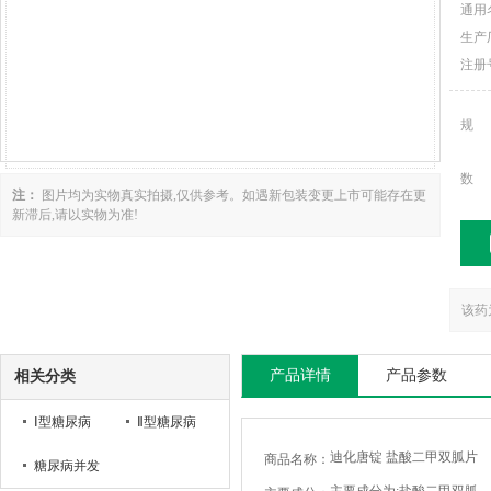
通用
生产
注册
规
数
注：
图片均为实物真实拍摄,仅供参考。如遇新包装变更上市可能存在更
新滞后,请以实物为准!
该药
产品详情
产品参数
相关分类
Ⅰ型糖尿病
Ⅱ型糖尿病
迪化唐锭 盐酸二甲双胍片
商品名称：
糖尿病并发