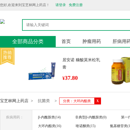
您好,欢迎来到宝芝林网上药店！
请登录
免费注册
全部商品分类
首页
肿瘤用药
肝病用
居安诺 糠酸莫米松乳
膏
37.80
¥
宝芝林网上药店
>
抗菌类
>
分类：大环内酯类
X
疾病用药：
β-内酰胺类(14)
非典型β-内酰胺类(0)
第一代
大环内酯类(16)
喹诺酮类(15)
氨基糖苷类(1