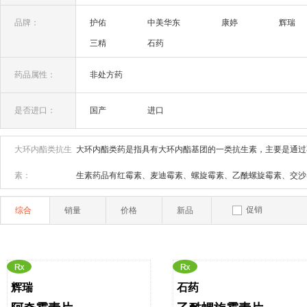
抗疟(0)
其它抗菌药(16)
品牌：
护佑
中美华东
康婷
辉瑞
三精
石药
药品属性：
非处方药
是否进口：
国产
进口
大环内酯类抗生
大环内酯类药是指具有大环内酯基团的一类抗生素，主要是通过
素：
生素药品有红霉素、麦迪霉素、螺旋霉素、乙酰螺旋霉素、交沙
促销
综合
销量
价格
新品
辉瑞
石药