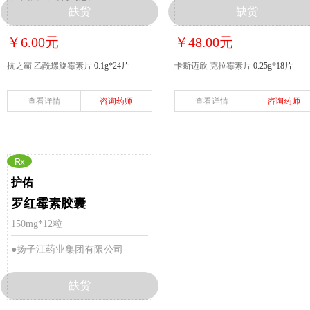
缺货
缺货
￥6.00元
￥48.00元
抗之霸 乙酰螺旋霉素片
0.1g*24片
卡斯迈欣 克拉霉素片
0.25g*18片
查看详情
咨询药师
查看详情
咨询药师
护佑
罗红霉素胶囊
150mg*12粒
●扬子江药业集团有限公司
缺货