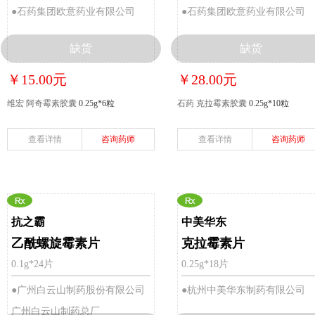
●石药集团欧意药业有限公司
●石药集团欧意药业有限公司
缺货
缺货
￥15.00元
￥28.00元
维宏 阿奇霉素胶囊
0.25g*6粒
石药 克拉霉素胶囊
0.25g*10粒
查看详情
咨询药师
查看详情
咨询药师
抗之霸
中美华东
乙酰螺旋霉素片
克拉霉素片
0.1g*24片
0.25g*18片
●广州白云山制药股份有限公司
●杭州中美华东制药有限公司
广州白云山制药总厂