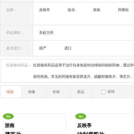
品牌：
反映亭
纷乐
浙南
阿赛松
药品属性：
非处方药
是否进口：
国产
进口
红斑狼疮药品：
红斑狼疮药品是用于治疗自身免疫性结缔组织病的药物，通过抑
疫性疾病。常见的药物有曲安西龙片、硫酸羟氯喹片、薄芝片。
促销
综合
销量
价格
新品
浙南
反映亭