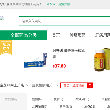
您好,欢迎来到宝芝林网上药店！
请登录
免费注册
全部商品分类
首页
肿瘤用药
肝病用
居安诺 糠酸莫米松乳
膏
37.80
¥
宝芝林网上药店
>
皮肤性病用药
>
分类：红斑狼疮
X
疾病用药：
疤痕(6)
脱发(9)
白癜风(13)
银屑病(
红斑狼疮(6)
扁平疣(1)
皮炎(32)
灰