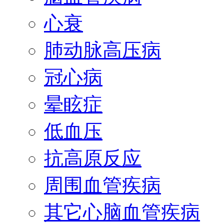
心衰
肺动脉高压病
冠心病
晕眩症
低血压
抗高原反应
周围血管疾病
其它心脑血管疾病