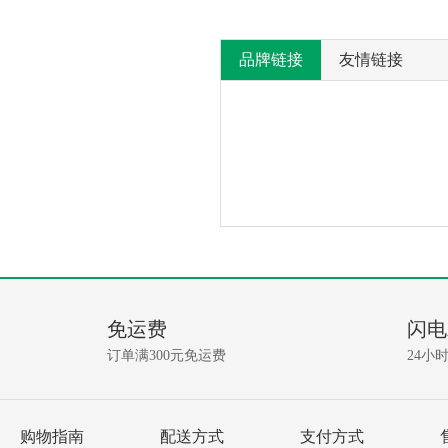
品牌链接
友情链接
产
没
有
品
相
免运费
闪电
关
问
资
订单满300元免运费
24小
讯!
答
我要提问
购物指南
配送方式
支付方式