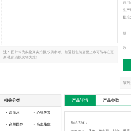
通用
生产
批准
规
数
注：
图片均为实物真实拍摄,仅供参考。如遇新包装变更上市可能存在更
新滞后,请以实物为准!
该药
产品详情
产品参数
相关分类
高血压
心律失常
商品名称：
高胆固醇
高血脂症