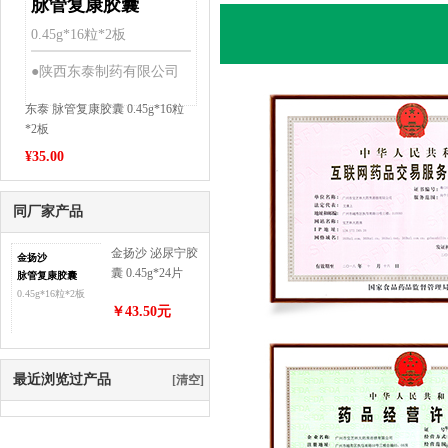
脉管复康胶囊
0.45g*16粒*2板
●陕西东泰制药有限公司
东泰 脉管复康胶囊 0.45g*16粒
*2板
¥
35.00
同厂家产品
金扬沙 泌尿宁胶
金扬沙
囊 0.45g*24片
脉管复康胶囊
0.45g*16粒*2板
￥43.50元
最近浏览过产品
[清空]