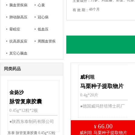
丹参、鸡血藤、郁金、乳香
主要成分：
脑血管疾病
心衰
48个月
有 效 期：
肺动脉高压
冠心病
病
晕眩症
低血压
抗高原反应
周围血管疾
其它心脑血
病
管疾病
同类药品
威利坦
马栗种子提取物片
金扬沙
0.4g*20片
脉管复康胶囊
●德国威玛舒培博士药厂
0.45g*12粒*2板
●陕西东泰制药有限公司
66.00
¥
威利坦 马栗种子提取物片
东泰 脉管复康胶囊 0.45g*12粒