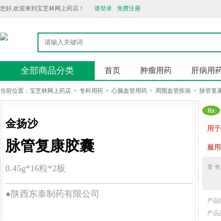
您好,欢迎来到宝芝林网上药店！
请登录
免费注册
全部商品分类
首页
肿瘤用药
肝病用
当前位置：
宝芝林网上药店
>
专科用药
>
心脑血管用药
>
周围血管疾病
>
脉管复
金扬沙
用于
脉管复康胶囊
服用
0.45g*16粒*2板
零 售
●陕西东泰制药有限公司
产品
产品