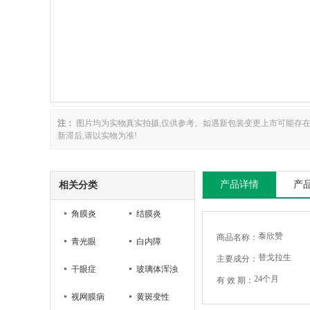
注：
图片均为实物真实拍摄,仅供参考。如遇新包装变更上市可能存
新滞后,请以实物为准!
产品详情
产
相关分类
角膜炎
结膜炎
泰欣赞
商品名称：
青光眼
白内障
替戈拉生
主要成分：
干眼症
玻璃体浑浊
24个月
有 效 期：
视网膜病
黄斑变性