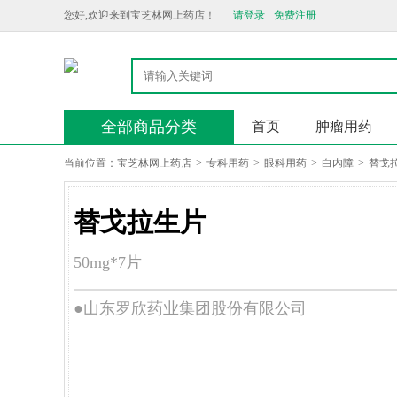
您好,欢迎来到宝芝林网上药店！
请登录
免费注册
全部商品分类
首页
肿瘤用药
当前位置：
宝芝林网上药店
>
专科用药
>
眼科用药
>
白内障
>
替戈
替戈拉生片
50mg*7片
●山东罗欣药业集团股份有限公司