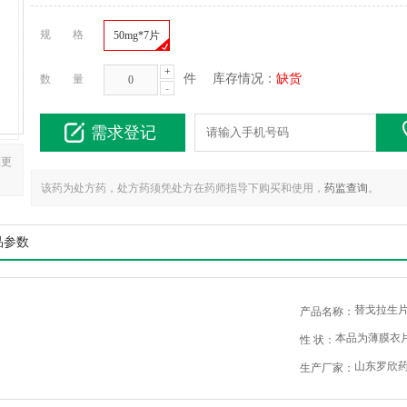
规 格
50mg*7片
+
件
库存情况：
缺货
数 量
-
需求登记
在更
该药为处方药，处方药须凭处方在药师指导下购买和使用，
药监查询
。
品参数
替戈拉生
产品名称：
本品为薄膜衣
性 状：
山东罗欣
生产厂家：