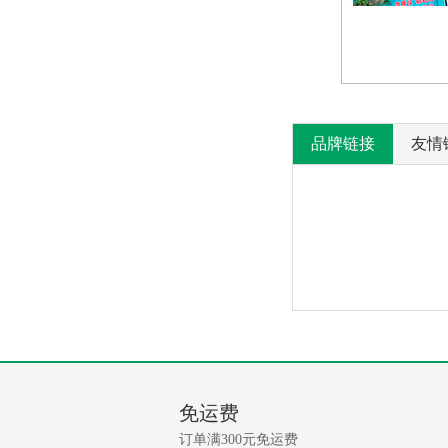
品牌链接
友情
产
没
有
品
相
免运费
关
问
资
订单满300元免运费