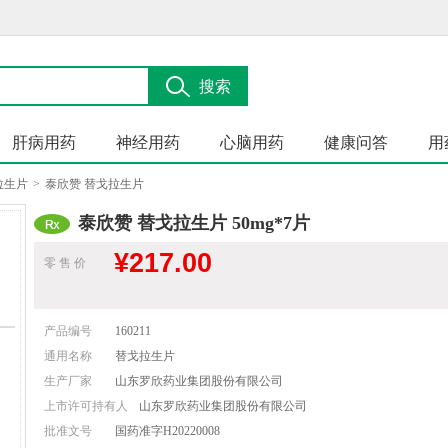
搜索
肝病用药
神经用药
心脑用药
健康问答
用
拉生片
>
泰欣赞 替戈拉生片
泰欣赞 替戈拉生片 50mg*7片
¥
217.00
零 售 价
产品编号
160211
通用名称
替戈拉生片
生产厂家
山东罗欣药业集团股份有限公司
上市许可持有人
山东罗欣药业集团股份有限公司
批准文号
国药准字H20220008