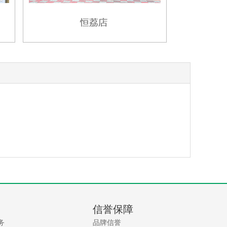
信誉保障
务
品牌信誉