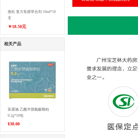
惠松 复方鱼腥草合剂 10ml*10
支
￥18.50元
相关产品
富露施 乙酰半胱氨酸颗粒
0.2g*10包
¥
38.00