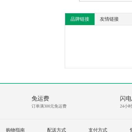
品牌链接
友情链接
产
没
有
品
相
免运费
闪电
关
问
资
订单满300元免运费
24小
讯!
答
我要提问
购物指南
配送方式
支付方式