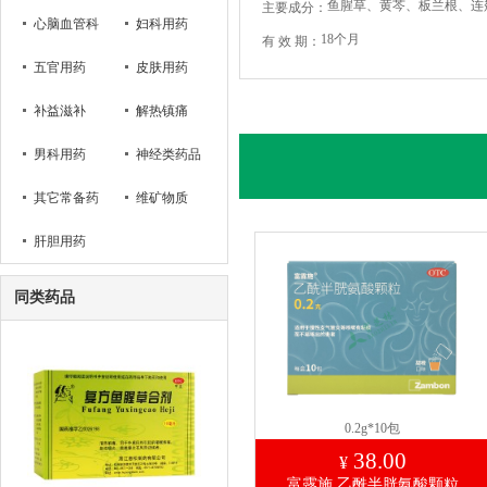
主要成分：
心脑血管科
妇科用药
18个月
有 效 期：
五官用药
皮肤用药
补益滋补
解热镇痛
男科用药
神经类药品
其它常备药
维矿物质
肝胆用药
同类药品
0.2g*10包
38.00
¥
富露施 乙酰半胱氨酸颗粒