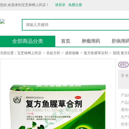
您好,欢迎来到宝芝林网上药店！
请登录
免费注册
全部商品分类
首页
肿瘤用药
肝病用
当前位置：
宝芝林网上药店
>
非处方药
>
感冒咳嗽
>
复方鱼腥草合剂
>
国境 复方
零 售
产品
产品
通用
生产
批准