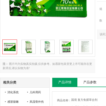
规
数
该药
注：
图片均为实物真实拍摄,仅供参考。如遇新包装变更上市可能存在更
新滞后,请以实物为准!
产品详情
产品参数
相关分类
消化系统
儿科用药
国境 复方鱼腥草合剂
商品名称：
感冒咳嗽
风湿骨外伤