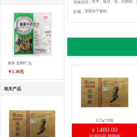
性平，味甘、淡。归肺经、
性味归经：
置阴凉干燥处。
贮藏：
康美 龙脷叶 5g
￥1.30元
相关产品
0.25g*10瓶
1480.00
¥
中国中药 熊胆粉