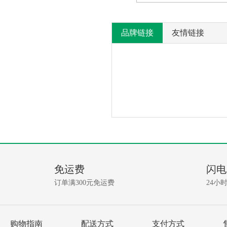
品牌链接
友情链接
产
没
有
品
相
免运费
闪电
关
问
资
订单满300元免运费
24小
讯!
答
我要提问
购物指南
配送方式
支付方式