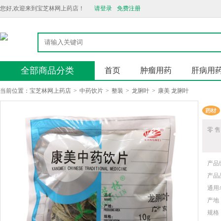
您好,欢迎来到宝芝林网上药店！
请登录
免费注册
全部商品分类
首页
肿瘤用药
肝病用
当前位置：
宝芝林网上药店
>
中药饮片
>
整装
>
龙脷叶
>
康美 龙脷叶
零 售
产品
产品
通用
产地
规格