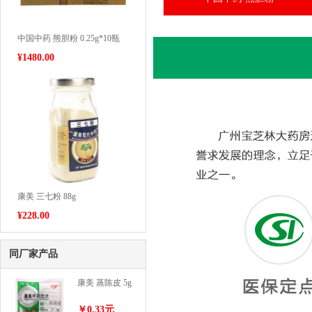
中国中药 熊胆粉 0.25g*10瓶
¥
1480.00
康美 三七粉 88g
¥
228.00
同厂家产品
康美 蒸陈皮 5g
￥0.33元