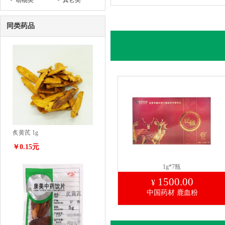
动物类
其它类
同类药品
炙黄芪 1g
￥0.15元
1g*7瓶
1500.00
¥
中国药材 鹿血粉