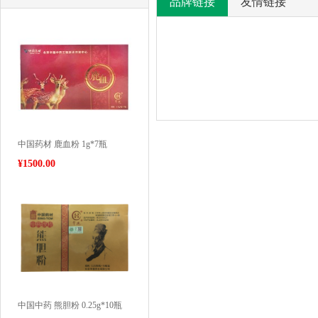
品牌链接
友情链接
中国药材 鹿血粉 1g*7瓶
产
没
¥
1500.00
有
品
相
关
问
资
讯!
答
我要提问
中国中药 熊胆粉 0.25g*10瓶