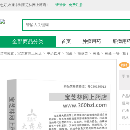
您好,欢迎来到宝芝林网上药店！
请登录
免费注册
全部商品分类
首页
肿瘤用药
肝病用
当前位置：
宝芝林网上药店
>
中药饮片
>
散装
>
根茎类
>
黄芪
>
黄芪 一等（细）
零 售
产品
通用
产地
规格