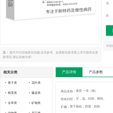
规
数
中药
注：
图片均为实物真实拍摄,仅供参考。如遇新包装变更上市可能存在更
新滞后,请以实物为准!
产品详情
产品参数
相关分类
果子类
花叶类
黄芪 一等（细）
商品名称：
根茎类
藤皮类
甘，温。归肺、脾经。
性味归经：
全草类
矿物类
置干燥处，防霉，防蛀
贮藏：