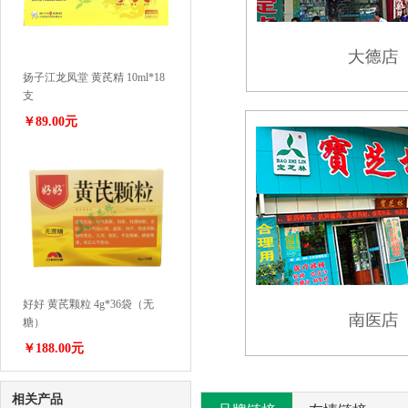
扬子江龙凤堂 黄芪精 10ml*18
支
￥89.00元
好好 黄芪颗粒 4g*36袋（无
糖）
￥188.00元
相关产品