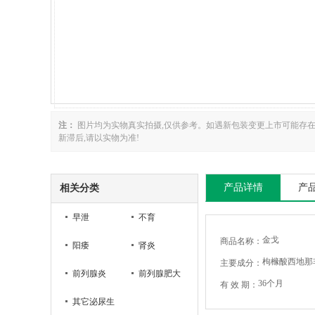
注：
图片均为实物真实拍摄,仅供参考。如遇新包装变更上市可能存
新滞后,请以实物为准!
产品详情
产
相关分类
早泄
不育
金戈
商品名称：
阳痿
肾炎
枸橼酸西地那
主要成分：
前列腺炎
前列腺肥大
36个月
有 效 期：
其它泌尿生