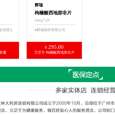
辉瑞
枸橼酸西地那非片
50mg*5片
业有限公
●辉瑞制药有限公司
295.00
¥
胶囊
万艾可 枸橼酸西地那非片