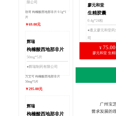
限公司
廖元和堂
劲哥 枸橼酸西地那非片 0.1g*1
生精胶囊
片
0.4g*24粒
￥69.00元
●遵义廖元和堂药
司
辉瑞
75.00
¥
枸橼酸西地那非片
廖元和堂 生精
50mg*5片
●辉瑞制药有限公司
万艾可 枸橼酸西地那非片
50mg*5片
￥295.00元
辉瑞
枸橼酸西地那非片