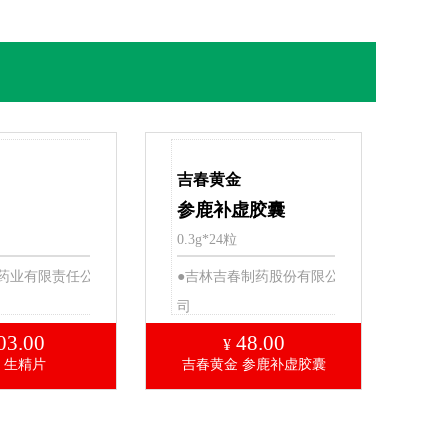
吉春黄金
参鹿补虚胶囊
0.3g*24粒
药业有限责任公
●吉林吉春制药股份有限公
司
03.00
48.00
¥
 生精片
吉春黄金 参鹿补虚胶囊