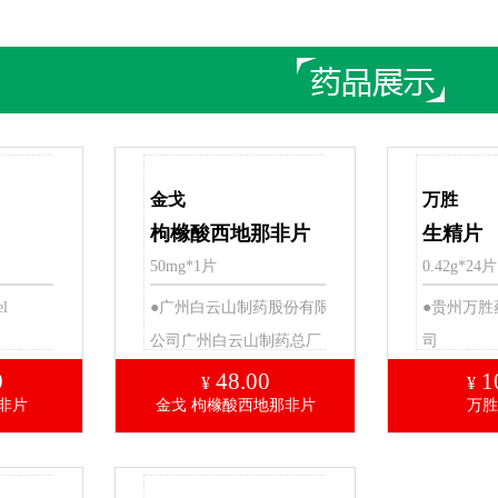
金戈
万胜
枸橼酸西地那非片
生精片
50mg*1片
0.42g*24片
l
●广州白云山制药股份有限
●贵州万胜
公司广州白云山制药总厂
司
0
48.00
1
¥
¥
非片
金戈 枸橼酸西地那非片
万胜