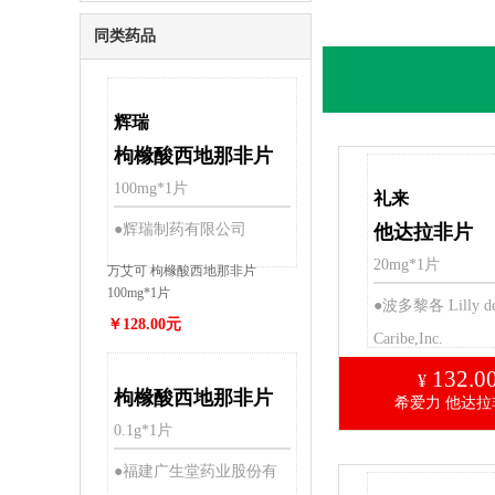
殖疾病
同类药品
辉瑞
枸橼酸西地那非片
100mg*1片
礼来
●辉瑞制药有限公司
他达拉非片
20mg*1片
万艾可 枸橼酸西地那非片
100mg*1片
●波多黎各 Lilly de
￥128.00元
Caribe,Inc.
132.0
¥
枸橼酸西地那非片
希爱力 他达拉
0.1g*1片
●福建广生堂药业股份有