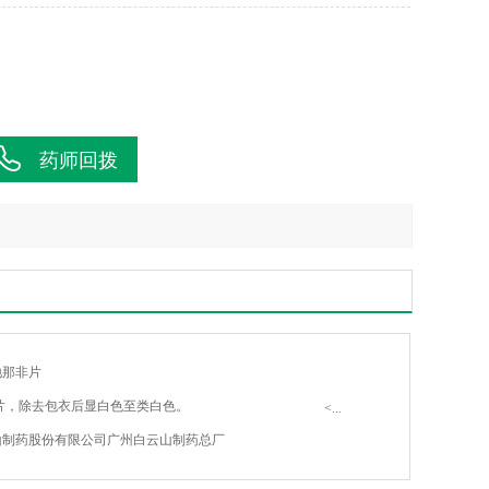
药师回拨
地那非片
片，除去包衣后显白色至类白色。
<...
山制药股份有限公司广州白云山制药总厂