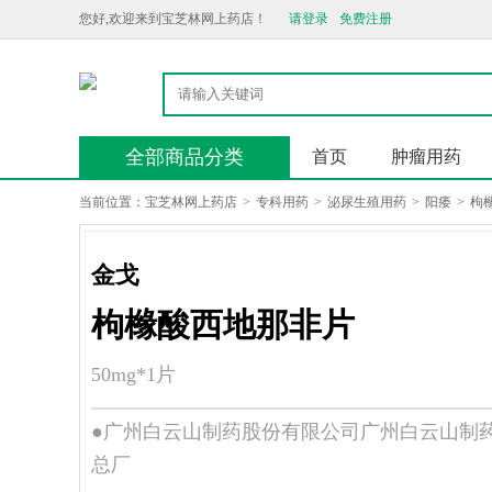
您好,欢迎来到宝芝林网上药店！
请登录
免费注册
全部商品分类
首页
肿瘤用药
当前位置：
宝芝林网上药店
>
专科用药
>
泌尿生殖用药
>
阳痿
>
枸
金戈
枸橼酸西地那非片
50mg*1片
●广州白云山制药股份有限公司广州白云山制
总厂