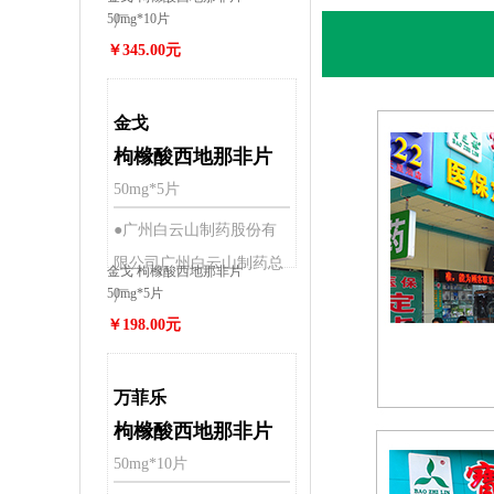
50mg*10片
厂
￥345.00元
金戈
枸橼酸西地那非片
50mg*5片
●广州白云山制药股份有
限公司广州白云山制药总
金戈 枸橼酸西地那非片
50mg*5片
厂
￥198.00元
万菲乐
枸橼酸西地那非片
50mg*10片