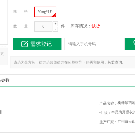
规 格
50mg*1片
+
件
库存情况：
缺货
数 量
-
需求登记
在更
该药为处方药，处方药须凭处方在药师指导下购买和使用，
药监查询
。
品参数
枸橼酸西
产品名称：
非
本品为薄膜衣
性 状：
广州白云
生产厂家：