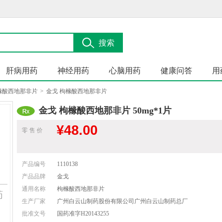
搜索
肝病用药
神经用药
心脑用药
健康问答
用
橼酸西地那非片
>
金戈 枸橼酸西地那非片
金戈 枸橼酸西地那非片 50mg*1片
¥
48.00
零 售 价
产品编号
1110138
产品品牌
金戈
通用名称
枸橼酸西地那非片
药
生产厂家
广州白云山制药股份有限公司广州白云山制药总厂
批准文号
国药准字H20143255