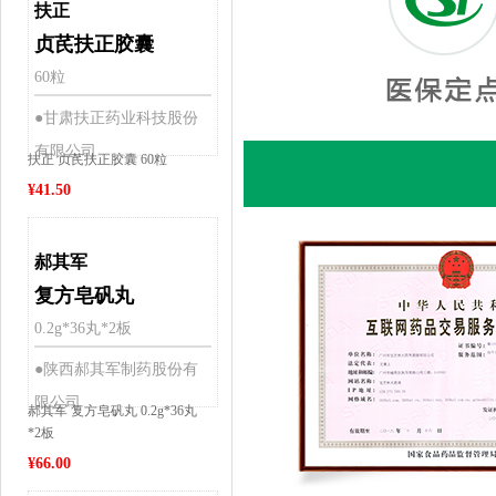
扶正
贞芪扶正胶囊
60粒
●甘肃扶正药业科技股份
有限公司
扶正 贞芪扶正胶囊 60粒
¥
41.50
郝其军
复方皂矾丸
0.2g*36丸*2板
●陕西郝其军制药股份有
限公司
郝其军 复方皂矾丸 0.2g*36丸
*2板
¥
66.00