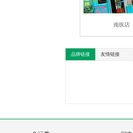
品牌链接
友情链接
产
没
有
品
相