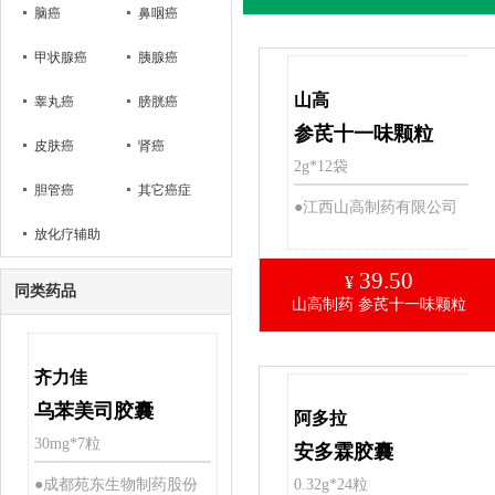
脑癌
鼻咽癌
甲状腺癌
胰腺癌
山高
睾丸癌
膀胱癌
参芪十一味颗粒
皮肤癌
肾癌
2g*12袋
胆管癌
其它癌症
●江西山高制药有限公司
放化疗辅助
39.50
¥
同类药品
山高制药 参芪十一味颗粒
齐力佳
乌苯美司胶囊
阿多拉
30mg*7粒
安多霖胶囊
●成都苑东生物制药股份
0.32g*24粒