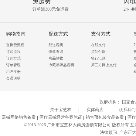
免运费
闪电
关
问
资
订单满300元免运费
24小
讯!
答
我要提问
购物指南
配送方式
支付方式
退换货流程
配送说明
在线支付
订购流程
快递查询
货到付款
订购方式
商品签收
银行汇款
订单管理
冷藏易碎品说明
第三方网上支付
用户注册
会员说明
政府机构：
国家食
关于宝芝林
实体药店
联系我们
器械网络销售备案
医疗器械经营备案凭证
销售预包装食品备案
医疗
©2013-
2026
广州市宝芝林大药房连锁有限公司 版权所有 互联网药
法律顾问: 广东正