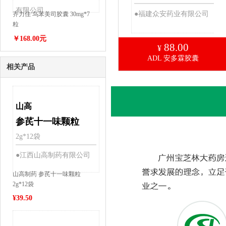
有限公司
●福建众安药业有限公司
齐力佳 乌苯美司胶囊 30mg*7
粒
￥168.00元
88.00
¥
ADL 安多霖胶囊
相关产品
山高
参芪十一味颗粒
2g*12袋
●江西山高制药有限公司
山高制药 参芪十一味颗粒
2g*12袋
¥
39.50