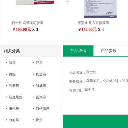
+
百士欣 乌苯美司胶囊
康赛迪 复方斑蝥胶囊
￥105.00元
X 3
￥143.00元
X 3
产品详情
产品参数
相关分类
肺癌
肝癌
百士欣
商品名称：
胃癌
食道癌
乌苯美司，化学名N-[（2S,3R）
主要成分：
乳腺癌
卵巢癌
36个月。
有 效 期：
结直肠癌
宫颈癌
淋巴癌
前列腺癌
白血病
骨癌