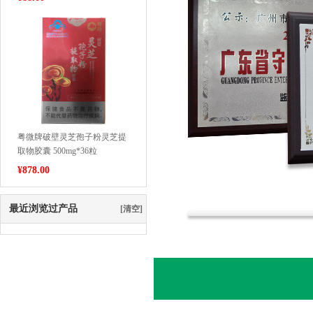
粤微牌破壁灵芝孢子粉灵芝提
取物胶囊 500mg*36粒
¥
878.00
最近浏览过产品
[清空]