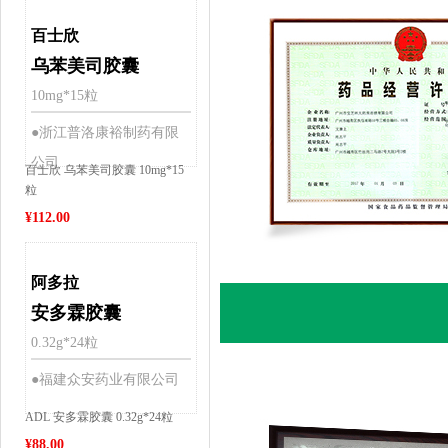
百士欣
乌苯美司胶囊
10mg*15粒
●浙江普洛康裕制药有限
公司
百士欣 乌苯美司胶囊 10mg*15
粒
¥
112.00
阿多拉
安多霖胶囊
0.32g*24粒
●福建众安药业有限公司
ADL 安多霖胶囊 0.32g*24粒
¥
88.00