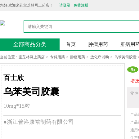
您好,欢迎来到宝芝林网上药店！
请登录
免费注册
全部商品分类
首页
肿瘤用药
肝病用
当前位置：
宝芝林网上药店
>
专科用药
>
肿瘤用药
>
放化疗辅助
>
乌苯美司胶囊
百士欣
增强
乌苯美司胶囊
零 售
10mg*15粒
产品
●浙江普洛康裕制药有限公司
产品
通用
生产