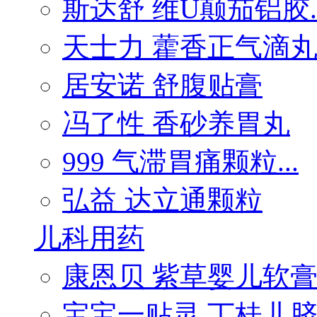
斯达舒 维U颠茄铝胶..
天士力 藿香正气滴
居安诺 舒腹贴膏
冯了性 香砂养胃丸
999 气滞胃痛颗粒...
弘益 达立通颗粒
儿科用药
康恩贝 紫草婴儿软
宝宝一贴灵 丁桂儿脐.