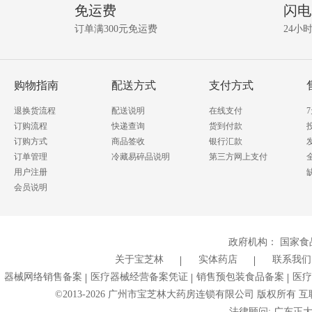
免运费
闪电
关
问
资
订单满300元免运费
24小
讯!
答
我要提问
购物指南
配送方式
支付方式
退换货流程
配送说明
在线支付
订购流程
快递查询
货到付款
订购方式
商品签收
银行汇款
订单管理
冷藏易碎品说明
第三方网上支付
用户注册
会员说明
政府机构：
国家食
关于宝芝林
实体药店
联系我们
器械网络销售备案
医疗器械经营备案凭证
销售预包装食品备案
医疗
©2013-
2026
广州市宝芝林大药房连锁有限公司 版权所有 互联网药
法律顾问: 广东正