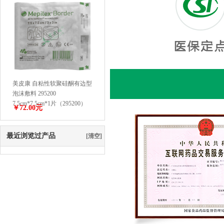
美皮康 自粘性软聚硅酮有边型
泡沫敷料 295200
7.5cm*7.5cm*1片（295200）
￥72.00元
最近浏览过产品
[清空]