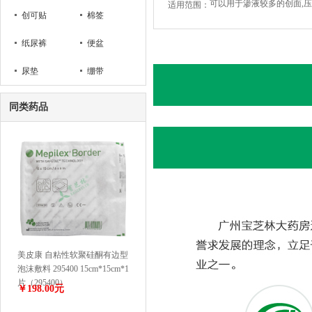
可以用于渗液较多的创面,压疮
适用范围：
带
创可贴
棉签
纸尿裤
便盆
尿垫
绷带
同类药品
美皮康 自粘性软聚硅酮有边型
泡沫敷料 295400 15cm*15cm*1
片（295400）
￥198.00元