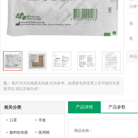
注册
规
数
本品
注：
图片均为实物真实拍摄,仅供参考。如遇新包装变更上市可能存在更
新滞后,请以实物为准!
产品详情
产品参数
相关分类
口罩
手套
商品名称：
敷料纱布胶
医用棉