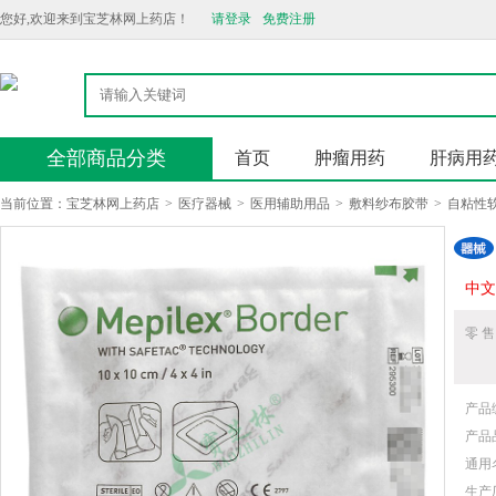
您好,欢迎来到宝芝林网上药店！
请登录
免费注册
全部商品分类
首页
肿瘤用药
肝病用
当前位置：
宝芝林网上药店
>
医疗器械
>
医用辅助用品
>
敷料纱布胶带
>
自粘性
中文
零 售
产品
产品
通用
生产