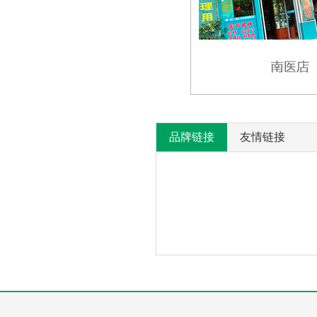
品牌链接
友情链接
产
没
有
品
相