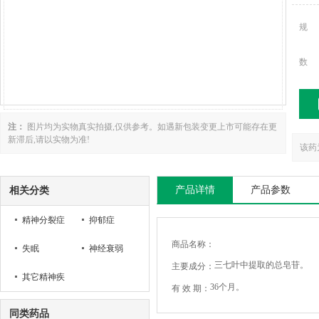
规
数
注：
图片均为实物真实拍摄,仅供参考。如遇新包装变更上市可能存在更
新滞后,请以实物为准!
该药
产品详情
产品参数
相关分类
精神分裂症
抑郁症
商品名称：
失眠
神经衰弱
三七叶中提取的总皂苷。
主要成分：
其它精神疾
36个月。
有 效 期：
病
同类药品