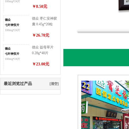
100mg*24片
￥8.50元
德众 枣仁安神胶
德众
囊 0.45g*20粒
七叶神安片
100mg*24片
￥26.70元
德众 益母草片
德众
0.28g*48片
七叶神安片
100mg*24片
￥23.00元
最近浏览过产品
[清空]