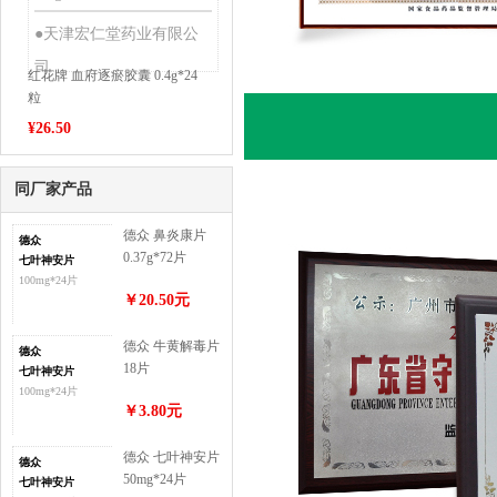
●天津宏仁堂药业有限公
司
红花牌 血府逐瘀胶囊 0.4g*24
粒
¥
26.50
同厂家产品
德众 鼻炎康片
德众
0.37g*72片
七叶神安片
100mg*24片
￥20.50元
德众 牛黄解毒片
德众
18片
七叶神安片
100mg*24片
￥3.80元
德众 七叶神安片
德众
50mg*24片
七叶神安片