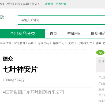
您好,欢迎来到宝芝林网上药店！
请登录
免费注册
全部商品分类
首页
肿瘤用药
肝病用
当前位置：
宝芝林网上药店
>
专科用药
>
精神用药
>
失眠
>
七叶神安片
>
德众 
德众
零 售
七叶神安片
产品
100mg*24片
产品
通用
●国药集团广东环球制药有限公司
生产
批准