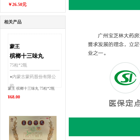
￥26.50元
相关产品
蒙王
槟榔十三味丸
75粒*2瓶
●内蒙古蒙药股份有限公
司
蒙王 槟榔十三味丸 75粒*2瓶
¥
68.00