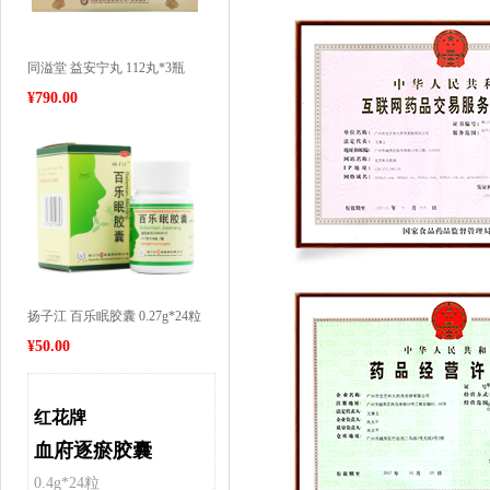
同溢堂 益安宁丸 112丸*3瓶
¥
790.00
扬子江 百乐眠胶囊 0.27g*24粒
¥
50.00
红花牌
血府逐瘀胶囊
0.4g*24粒