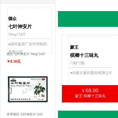
德众
七叶神安片
50mg*24片
●国药集团广东环球制药
蒙王
有限公司
德众 七叶神安片 50mg*24片
槟榔十三味丸
￥8.50元
75粒*2瓶
●内蒙古蒙药股份有限公司
68.00
¥
蒙王 槟榔十三味丸
本草纲目 七叶神安片 24片