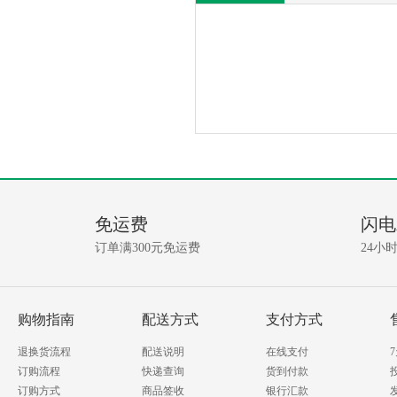
产
没
有
品
相
免运费
闪电
关
问
资
订单满300元免运费
24小
讯!
答
我要提问
购物指南
配送方式
支付方式
退换货流程
配送说明
在线支付
订购流程
快递查询
货到付款
订购方式
商品签收
银行汇款