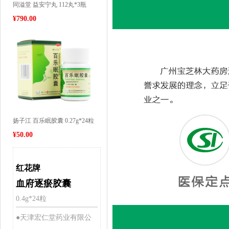
同溢堂 益安宁丸 112丸*3瓶
¥
790.00
扬子江 百乐眠胶囊 0.27g*24粒
¥
50.00
红花牌
血府逐瘀胶囊
0.4g*24粒
●天津宏仁堂药业有限公