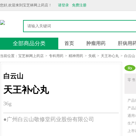
您好,欢迎来到宝芝林网上药店！
请登录
免费注册
全部商品分类
首页
肿瘤用药
肝病用
当前位置：
宝芝林网上药店
>
专科用药
>
精神用药
>
失眠
>
天王补心丸
>
白云山
白云山
零 售
天王补心丸
产品
36g
产品
通用
●广州白云山敬修堂药业股份有限公司
生产
上市