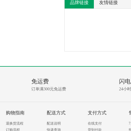
品牌链接
友情链接
产
没
有
品
相
免运费
闪电
关
问
资
订单满300元免运费
24小
讯!
答
我要提问
购物指南
配送方式
支付方式
退换货流程
配送说明
在线支付
订购流程
快递查询
货到付款