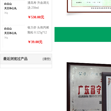
潘高寿 升血调元
白云山
汤 250ml
天王补心丸
36g
￥530.00元
银力舒 头孢丙烯
白云山
颗粒 0.125g*12
天王补心丸
袋
36g
￥39.00元
最近浏览过产品
[清空]