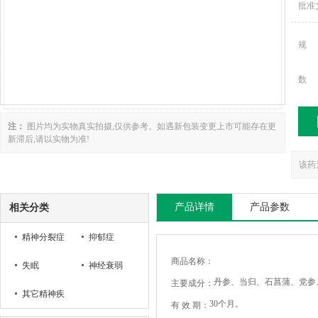
批准
规
数
注：
图片均为实物真实拍摄,仅供参考。如遇新包装变更上市可能存在更
新滞后,请以实物为准!
该药
产品详情
产品参数
相关分类
精神分裂症
抑郁症
商品名称：
失眠
神经衰弱
主要成分：
其它精神疾
30个月。
有 效 期：