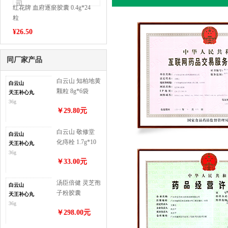
司
红花牌 血府逐瘀胶囊 0.4g*24
粒
¥
26.50
同厂家产品
白云山 知柏地黄
白云山
颗粒 8g*6袋
天王补心丸
36g
￥29.80元
白云山 敬修堂
白云山
化痔栓 1.7g*10
天王补心丸
枚
36g
￥33.00元
汤臣倍健 灵芝孢
白云山
子粉胶囊
天王补心丸
300mg*60粒
36g
￥298.00元