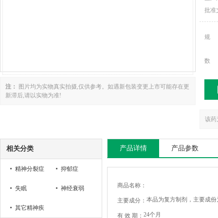
批准
规
数
注：
图片均为实物真实拍摄,仅供参考。如遇新包装变更上市可能存在更
新滞后,请以实物为准!
该药
产品详情
产品参数
相关分类
精神分裂症
抑郁症
商品名称：
失眠
神经衰弱
本品为复方制剂，主要成份
主要成分：
其它精神疾
24个月
有 效 期：