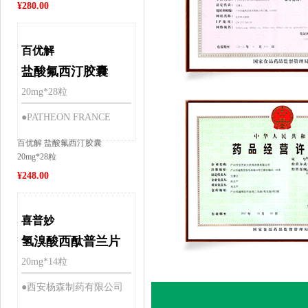
¥
280.00
百优解
盐酸氟西汀胶囊
20mg*28粒
●PATHEON FRANCE
百优解 盐酸氟西汀胶囊
20mg*28粒
¥
248.00
喜普妙
氢溴酸西酞普兰片
20mg*14粒
●西安杨森制药有限公司