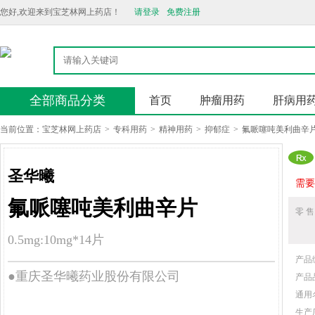
您好,欢迎来到宝芝林网上药店！
请登录
免费注册
全部商品分类
首页
肿瘤用药
肝病用
当前位置：
宝芝林网上药店
>
专科用药
>
精神用药
>
抑郁症
>
氟哌噻吨美利曲辛
圣华曦
需要
氟哌噻吨美利曲辛片
零 售
0.5mg:10mg*14片
产品
●重庆圣华曦药业股份有限公司
产品
通用
生产