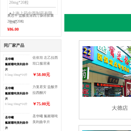
20mg*20粒
●上海上药中西制药有限
奥思平 盐酸度洛西汀肠溶胶囊
20mg*20粒
公司
¥
86.00
同厂家产品
佐依坦 左乙拉西
圣华曦
坦口服溶液
氟哌噻吨美利曲辛
150ml:15g*1瓶/
片
￥58.00元
0.5mg:10mg*14片
盒
力复君安 盐酸齐
圣华曦
拉西酮片
氟哌噻吨美利曲辛
20mg*30片
片
￥75.00元
0.5mg:10mg*14片
圣华曦 氟哌噻吨
圣华曦
美利曲辛片
氟哌噻吨美利曲辛
0.5mg:10mg*20
片