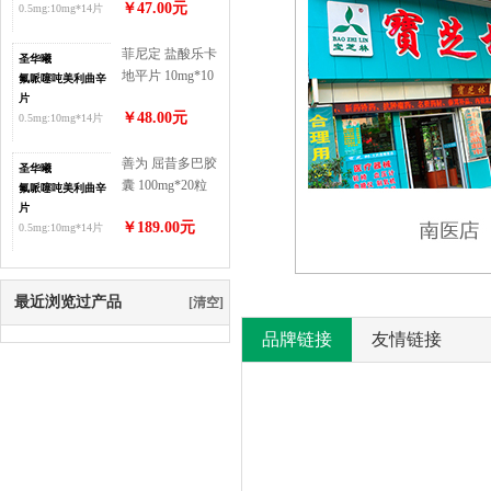
￥47.00元
0.5mg:10mg*14片
片
菲尼定 盐酸乐卡
圣华曦
地平片 10mg*10
氟哌噻吨美利曲辛
片
片
￥48.00元
0.5mg:10mg*14片
善为 屈昔多巴胶
圣华曦
囊 100mg*20粒
氟哌噻吨美利曲辛
片
￥189.00元
0.5mg:10mg*14片
最近浏览过产品
[清空]
品牌链接
友情链接