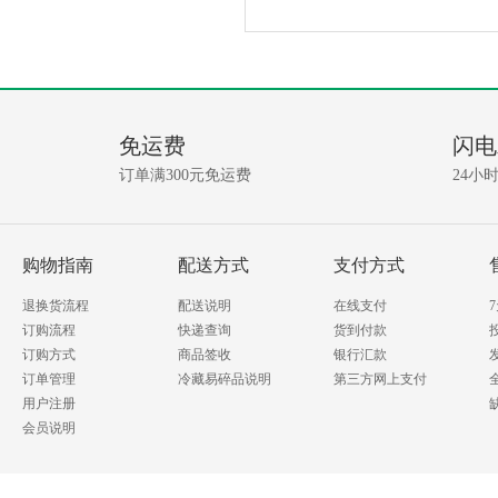
产
没
有
品
相
免运费
闪电
关
问
资
订单满300元免运费
24小
讯!
答
我要提问
购物指南
配送方式
支付方式
退换货流程
配送说明
在线支付
订购流程
快递查询
货到付款
订购方式
商品签收
银行汇款
订单管理
冷藏易碎品说明
第三方网上支付
用户注册
会员说明