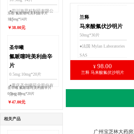
●四川海思科制药有限公
乐盼 氟哌噻吨美利曲辛片
兰释
10.5mg*14片
司
马来酸氟伏沙明片
￥38.00元
50mg*30片
●法国 Mylan Laboratories
圣华曦
SAS
氟哌噻吨美利曲辛
片
98.00
¥
兰释 马来酸氟伏沙明片
0.5mg:10mg*20片
●重庆圣华曦药业股份有
圣华曦 氟哌噻吨美利曲辛片
0.5mg:10mg*20片
限公司
￥47.00元
相关产品