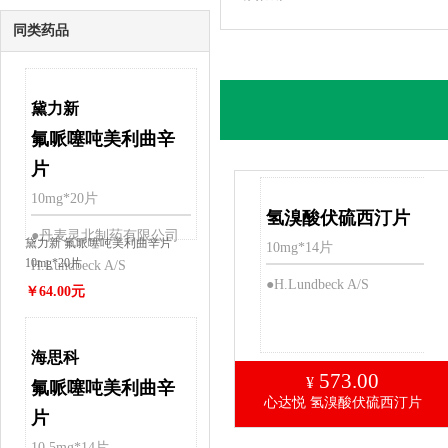
病
同类药品
黛力新
氟哌噻吨美利曲辛
片
10mg*20片
氢溴酸伏硫西汀片
●丹麦灵北制药有限公司
黛力新 氟哌噻吨美利曲辛片
10mg*14片
10mg*20片
H.Lundbeck A/S
●H.Lundbeck A/S
￥64.00元
海思科
573.00
¥
氟哌噻吨美利曲辛
心达悦 氢溴酸伏硫西汀片
片
10.5mg*14片