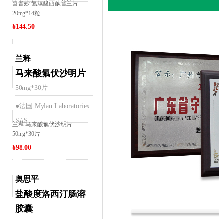
喜普妙 氢溴酸西酞普兰片
20mg*14粒
¥
144.50
兰释
马来酸氟伏沙明片
50mg*30片
●法国 Mylan Laboratories
SAS
兰释 马来酸氟伏沙明片
50mg*30片
¥
98.00
奥思平
盐酸度洛西汀肠溶
胶囊