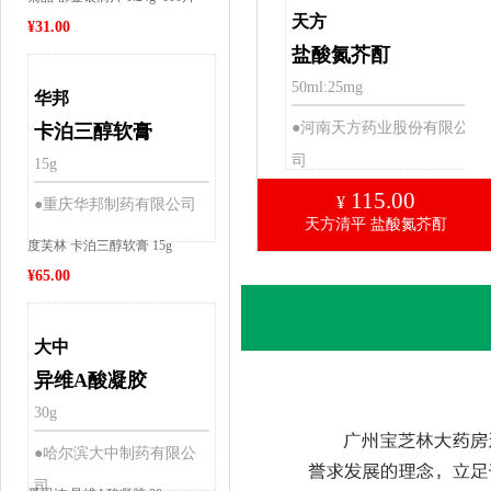
天方
¥
31.00
盐酸氮芥酊
50ml:25mg
华邦
●河南天方药业股份有限公
卡泊三醇软膏
司
15g
115.00
¥
●重庆华邦制药有限公司
天方清平 盐酸氮芥酊
度芙林 卡泊三醇软膏 15g
¥
65.00
大中
异维A酸凝胶
30g
●哈尔滨大中制药有限公
司