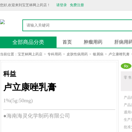
您好,欢迎来到宝芝林网上药店！
请登录
免费注册
全部商品分类
首页
肿瘤用药
肝病用
当前位置：
宝芝林网上药店
>
专科用药
>
皮肤性病用药
>
银屑病
>
卢立康唑乳膏
科益
零 售
卢立康唑乳膏
产品
1%(5g:50mg)
产品
通用
●海南海灵化学制药有限公司
生产
批准