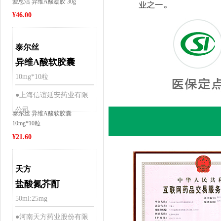
爱思洁 异维A酸凝胶 30g
¥
46.00
泰尔丝
异维A酸软胶囊
10mg*10粒
●上海信谊延安药业有限
公司
泰尔丝 异维A酸软胶囊
10mg*10粒
¥
21.60
天方
盐酸氮芥酊
50ml:25mg
●河南天方药业股份有限