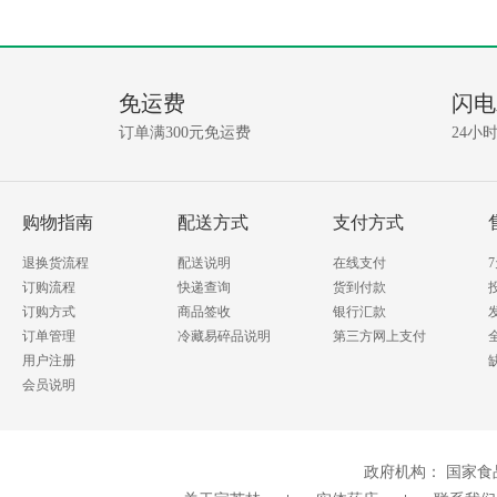
产
没
有
品
相
免运费
闪电
关
问
资
订单满300元免运费
24小
讯!
答
我要提问
购物指南
配送方式
支付方式
退换货流程
配送说明
在线支付
订购流程
快递查询
货到付款
订购方式
商品签收
银行汇款
订单管理
冷藏易碎品说明
第三方网上支付
用户注册
会员说明
政府机构：
国家食