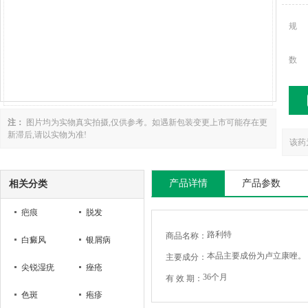
规
数
注：
图片均为实物真实拍摄,仅供参考。如遇新包装变更上市可能存在更
新滞后,请以实物为准!
该药
产品详情
产品参数
相关分类
疤痕
脱发
路利特
商品名称：
白癜风
银屑病
本品主要成份为卢立康唑。
主要成分：
尖锐湿疣
痤疮
36个月
有 效 期：
色斑
疱疹