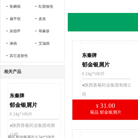
鱼鳞病
红斑狼疮
扁平疣
皮炎
灰指甲
荨麻疹
淋病
艾滋病
东秦牌
其它皮肤性
郁金银屑片
病
相关产品
0.24g*100片
●陕西香菊药业集团有限公
司
东秦牌
郁金银屑片
31.00
¥
菊品 郁金银屑片
0.24g*100片
●陕西香菊药业集团有限
公司
菊品 郁金银屑片 0.24g*100片