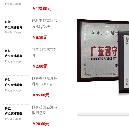
1%(5g:50mg)
￥128.00元
丽科平 阿昔洛韦
科益
片 0.1g*30片
卢立康唑乳膏
1%(5g:50mg)
￥6.50元
科益 阿昔洛韦乳
科益
膏
卢立康唑乳膏
3%（10g:0.3g）
1%(5g:50mg)
￥2.80元
丽科杰 咪喹莫特
科益
乳膏 3g:0.15g
卢立康唑乳膏
1%(5g:50mg)
￥95.00元
丽科明 更昔洛韦
科益
眼用凝胶
卢立康唑乳膏
5g(5g:7.5mg)
1%(5g:50mg)
￥28.00元