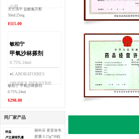
公司
天方清平 盐酸氮芥酊
50ml:25mg
¥
115.00
敏柏宁
甲氧沙林搽剂
0.75%:24ml
●LABORATOIRES
OPODEX INDUSTRIE
敏柏宁 甲氧沙林搽剂
0.75%:24ml
¥
298.00
同厂家产品
丽科乐 更昔洛韦
科益
胶囊 0.25g*36粒
卢立康唑乳膏