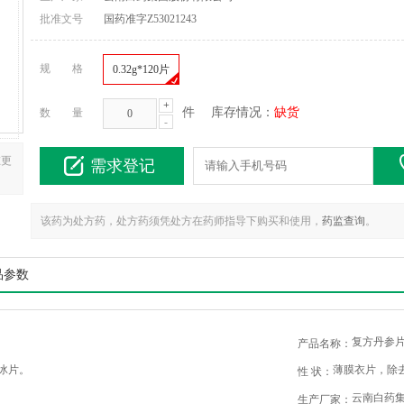
批准文号
国药准字Z53021243
规 格
0.32g*120片
+
件
库存情况：
缺货
数 量
-
在更
需求登记
该药为处方药，处方药须凭处方在药师指导下购买和使用，
药监查询
。
品参数
复方丹参
产品名称：
冰片。
薄膜衣片，除去
性 状：
云南白药
生产厂家：