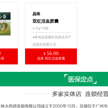
晶珠
双红活血胶囊
0.45g*30粒
●青海晶珠藏药高新技术产
业股份有限公司
0
56.00
¥
心茶
晶珠 双红活血胶囊