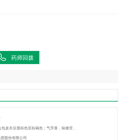
药师回拨
片
包皮衣后显棕色至棕褐色；气芳香，味微苦...
集团股份有限公司