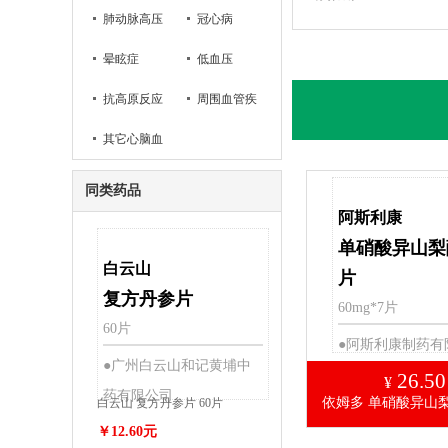
肺动脉高压
冠心病
病
晕眩症
低血压
抗高原反应
周围血管疾
其它心脑血
病
管疾病
同类药品
阿斯利康
单硝酸异山梨
白云山
片
复方丹参片
60mg*7片
60片
●阿斯利康制药有
●广州白云山和记黄埔中
26.50
¥
药有限公司
依姆多 单硝酸异山
白云山 复方丹参片 60片
￥12.60元