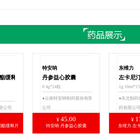
特安呐
东维力
酯缓释
丹参益心胶囊
左卡尼
0.4g*24粒
1g:10ml*1
●云南特安呐制药股份有限
●东北制药
限公司
公司
药有限公
45.00
1
¥
¥
梨酯缓释片
特安呐 丹参益心胶囊
东维力 左