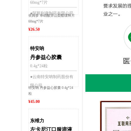
60mg*7片
●阿斯利康制药有限公司
依姆多 单硝酸异山梨酯缓释片
60mg*7片
¥
26.50
特安呐
丹参益心胶囊
0.4g*24粒
●云南特安呐制药股份有
限公司
特安呐 丹参益心胶囊 0.4g*24
粒
¥
45.00
东维力
左卡尼汀口服溶液