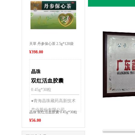
天草 丹参保心茶 2.5g*120袋
¥
398.00
晶珠
双红活血胶囊
0.45g*30粒
●青海晶珠藏药高新技术
产业股份有限公司
晶珠 双红活血胶囊 0.45g*30粒
¥
56.00