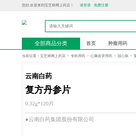
您好,欢迎来到宝芝林网上药店！
请登录
免费注册
全部商品分类
首页
肿瘤用药
当前位置：
宝芝林网上药店
>
专科用药
>
心脑血管用药
>
冠心病
>
云南白药
复方丹参片
0.32g*120片
●云南白药集团股份有限公司