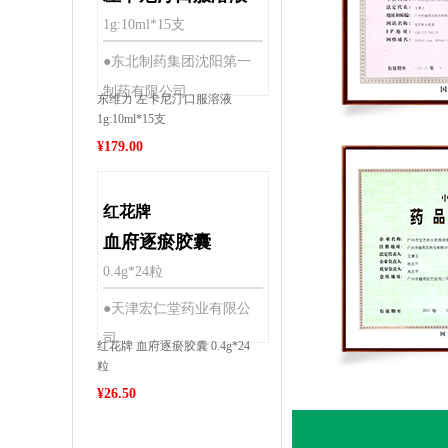
1g:10ml*15支
●东北制药集团沈阳第一
制药有限公司
东维力 左卡尼汀口服溶液
1g:10ml*15支
¥
179.00
红花牌
血府逐瘀胶囊
0.4g*24粒
●天津宏仁堂药业有限公
司
红花牌 血府逐瘀胶囊 0.4g*24
粒
¥
26.50