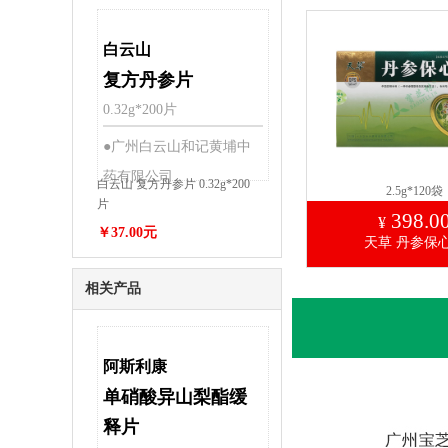
白云山
复方丹参片
0.32g*200片
●广州白云山和记黄埔中
药有限公司
白云山 复方丹参片 0.32g*200
2.5g*120袋
片
398.0
¥
￥37.00元
天草 丹参保
相关产品
阿斯利康
单硝酸异山梨酯缓
释片