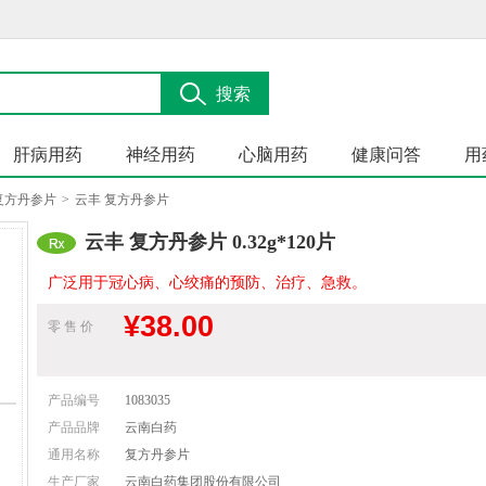
搜索
肝病用药
神经用药
心脑用药
健康问答
用
复方丹参片
>
云丰 复方丹参片
云丰 复方丹参片 0.32g*120片
广泛用于冠心病、心绞痛的预防、治疗、急救。
¥
38.00
零 售 价
产品编号
1083035
产品品牌
云南白药
通用名称
复方丹参片
生产厂家
云南白药集团股份有限公司