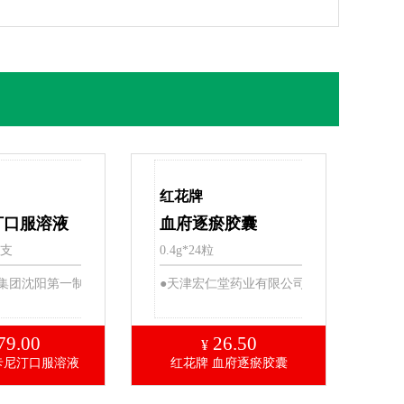
红花牌
汀口服溶液
血府逐瘀胶囊
5支
0.4g*24粒
集团沈阳第一制
●天津宏仁堂药业有限公司
司
79.00
26.50
¥
卡尼汀口服溶液
红花牌 血府逐瘀胶囊