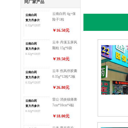
同厂家产品
云南白药 4g+保
云南白药
险子1粒
复方丹参片
0.32g*120片
￥16.50元
云丰 丹溪玉屏风
云南白药
颗粒 15g*6袋
复方丹参片
0.32g*120片
￥39.50元
云丰 伤风停胶囊
云南白药
0.35g*12粒*2板
复方丹参片
0.32g*120片
￥26.80元
雷公 消炎镇痛膏
云南白药
7cm*10cm*4贴
复方丹参片
0.32g*120片
￥18.00元