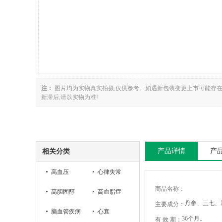
注：
图片均为实物真实拍摄,仅供参考。如遇新包装变更上市可能存
新滞后,请以实物为准!
产品详情
产
相关分类
高血压
心律失常
商品名称：
高胆固醇
高血脂症
丹参、三七、
主要成分：
脑血管疾病
心衰
36个月。
有 效 期：