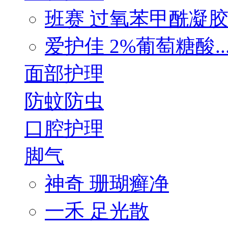
班赛 过氧苯甲酰凝
爱护佳 2%葡萄糖酸..
面部护理
防蚊防虫
口腔护理
脚气
神奇 珊瑚癣净
一禾 足光散