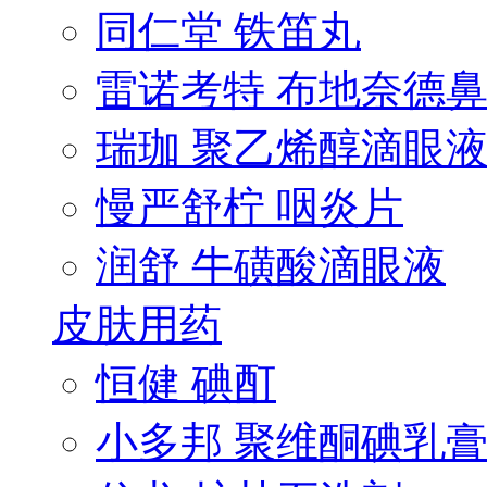
同仁堂 铁笛丸
雷诺考特 布地奈德鼻.
瑞珈 聚乙烯醇滴眼
慢严舒柠 咽炎片
润舒 牛磺酸滴眼液
皮肤用药
恒健 碘酊
小多邦 聚维酮碘乳