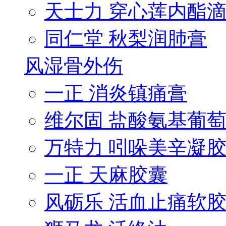
天士力 穿心莲内酯滴.
同仁堂 秋梨润肺膏
风湿骨外伤
一正 消炎镇痛膏
维尔固 盐酸氨基葡萄.
万特力 吲哚美辛凝
一正 天麻胶囊
风砺乐 活血止痛软胶.