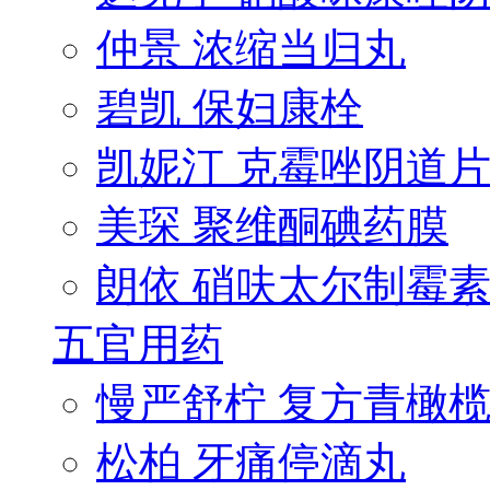
仲景 浓缩当归丸
碧凯 保妇康栓
凯妮汀 克霉唑阴道
美琛 聚维酮碘药膜
朗依 硝呋太尔制霉素.
五官用药
慢严舒柠 复方青橄榄.
松柏 牙痛停滴丸