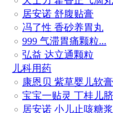
天士力 藿香正气滴
居安诺 舒腹贴膏
冯了性 香砂养胃丸
999 气滞胃痛颗粒...
弘益 达立通颗粒
儿科用药
康恩贝 紫草婴儿软
宝宝一贴灵 丁桂儿脐.
居安诺 小儿止咳糖