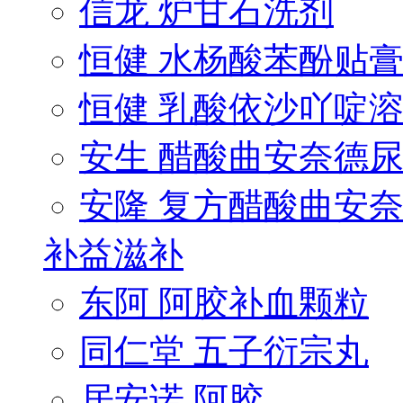
信龙 炉甘石洗剂
恒健 水杨酸苯酚贴
恒健 乳酸依沙吖啶溶.
安生 醋酸曲安奈德尿.
安隆 复方醋酸曲安奈.
补益滋补
东阿 阿胶补血颗粒
同仁堂 五子衍宗丸
居安诺 阿胶