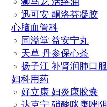
狮马龙 活络油
迅可安 酮洛芬凝胶
心脑血管科
同溢堂 益安宁丸
天草 丹参保心茶
扬子江 补肾润肺口服.
妇科用药
好立康 妇炎康胶囊
达克宁 硝酸咪康唑阴.