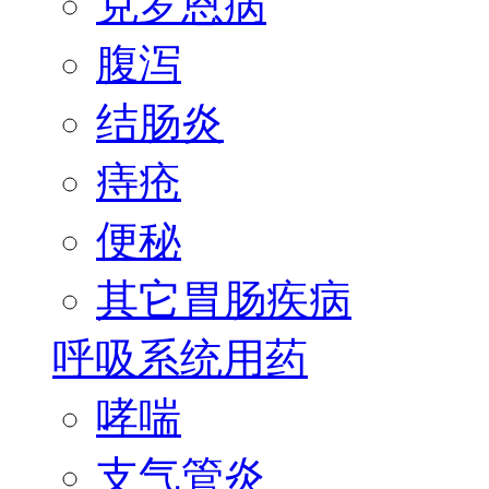
克罗恩病
腹泻
结肠炎
痔疮
便秘
其它胃肠疾病
呼吸系统用药
哮喘
支气管炎