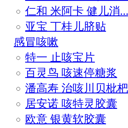
仁和 米阿卡 健儿消..
亚宝 丁桂儿脐贴
感冒咳嗽
特一 止咳宝片
百灵鸟 咳速停糖浆
潘高寿 治咳川贝枇杷.
居安诺 咳特灵胶囊
欧意 银黄软胶囊