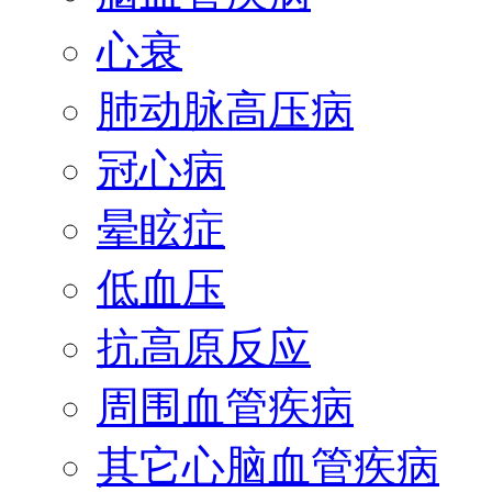
心衰
肺动脉高压病
冠心病
晕眩症
低血压
抗高原反应
周围血管疾病
其它心脑血管疾病