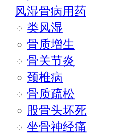
风湿骨病用药
类风湿
骨质增生
骨关节炎
颈椎病
骨质疏松
股骨头坏死
坐骨神经痛