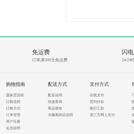
产
没
有
品
相
免运费
闪电
关
问
资
订单满300元免运费
24小
讯!
答
我要提问
购物指南
配送方式
支付方式
退换货流程
配送说明
在线支付
订购流程
快递查询
货到付款
订购方式
商品签收
银行汇款
订单管理
冷藏易碎品说明
第三方网上支付
用户注册
会员说明