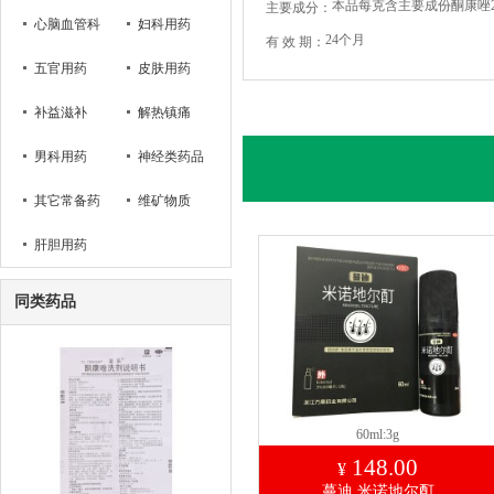
本品每克含主要成份酮康唑2
主要成分：
心脑血管科
妇科用药
24个月
有 效 期：
五官用药
皮肤用药
补益滋补
解热镇痛
男科用药
神经类药品
其它常备药
维矿物质
肝胆用药
同类药品
60ml:3g
148.00
¥
蔓迪 米诺地尔酊