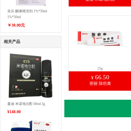
采乐 酮康唑洗剂 1%*50ml
1%*50ml
￥30.00元
相关产品
25g
66.50
¥
密丽 除疤膏
蔓迪 米诺地尔酊 60ml:3g
¥
148.00