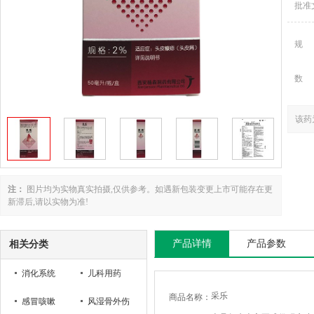
批准
规
数
该药
注：
图片均为实物真实拍摄,仅供参考。如遇新包装变更上市可能存在更
新滞后,请以实物为准!
产品详情
产品参数
相关分类
消化系统
儿科用药
采乐
商品名称：
感冒咳嗽
风湿骨外伤