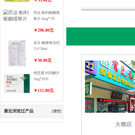
￥33.00元
芮达 帕利哌酮缓
释片 6mg*7片
￥296.00元
采乐 酮康唑洗剂
1%*50ml
1%*50ml
￥30.00元
维思通 利培酮片
2mg*20片
￥111.00元
最近浏览过产品
[清空]