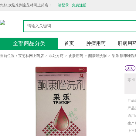
您好,欢迎来到宝芝林网上药店！
请登录
免费注册
全部商品分类
首页
肿瘤用药
肝病用
当前位置：
宝芝林网上药店
>
非处方药
>
皮肤用药
>
酮康唑洗剂
>
采乐 酮康唑洗
零 售
产品
产品
通用
生产
上市