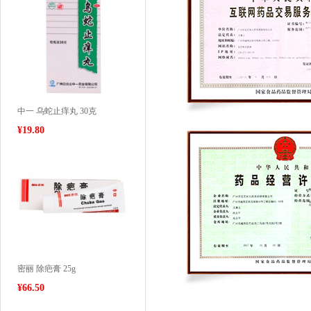
中一 乌蛇止痒丸 30克
¥
19.80
密丽 除疤膏 25g
¥
66.50