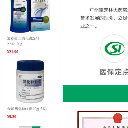
迪赛诺 二硫化硒洗剂
2.5%:100g
¥
21.90
金耀 氧化锌软膏 20g(15%)
¥
9.80