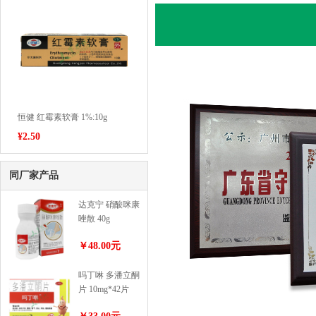
恒健 红霉素软膏 1%:10g
¥
2.50
同厂家产品
达克宁 硝酸咪康
唑散 40g
￥48.00元
吗丁啉 多潘立酮
片 10mg*42片