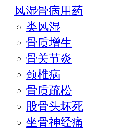
风湿骨病用药
类风湿
骨质增生
骨关节炎
颈椎病
骨质疏松
股骨头坏死
坐骨神经痛