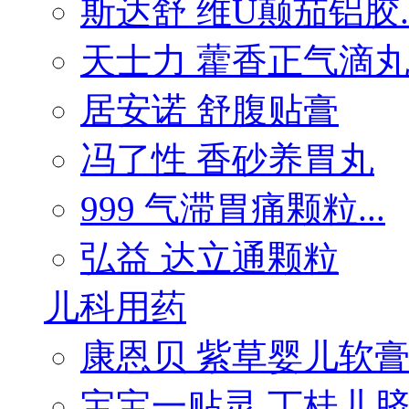
斯达舒 维U颠茄铝胶..
天士力 藿香正气滴
居安诺 舒腹贴膏
冯了性 香砂养胃丸
999 气滞胃痛颗粒...
弘益 达立通颗粒
儿科用药
康恩贝 紫草婴儿软
宝宝一贴灵 丁桂儿脐.