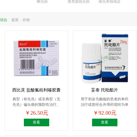
鞭虫病
粪类圆线虫病
绦虫单独感染
综合
|
最新
|
价格
西比灵 盐酸氟桂利嗪胶囊
妥泰 托吡酯片
典型（有先兆）或非典型（无
用于初诊为癫痫的患者的单药
先兆）偏头痛的预防性治疗。
治疗或曾经合并用药现转为单
由...
药...
￥26.50元
￥92.00元
查看
查看