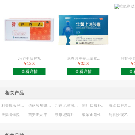
冯了性 归脾丸
康恩贝 牛黄上清胶...
唯他停 盐
￥15.00
￥32.50
￥1
查看详情
查看详情
查
相关产品
利夫康乐 利夫康洗剂
适丽顺 卵磷脂络合碘胶囊
坦通 厄多司坦胶囊
博叶 口服补液盐Ⅲ
海欣 口腔溃疡含片
天添牌锌悦胶囊
西安正大 平消胶囊
致康 杞蓉片
银尔通 活性银离子抗菌液
利君沙 琥乙红霉素片