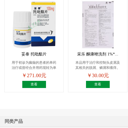
妥泰 托吡酯片
采乐 酮康唑洗剂 1%*...
用于初诊为癫痫的患者的单药
本品用于治疗和控制头皮屑及
治疗或曾经合并用药现转为单
其相关的脱屑、鳞屑和瘙痒。
药...
￥271.00元
￥30.00元
查看
查看
同类产品