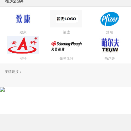
相关品牌
致康
清达
辉瑞
安科
先灵葆雅
萌尔夫
友情链接：