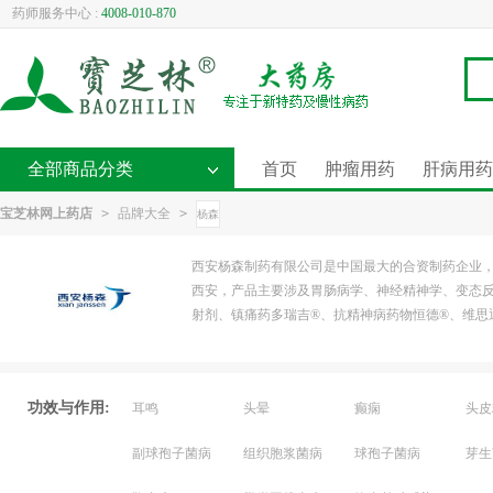
药师服务中心 :
4008-010-870
全部商品分类
首页
肿瘤用药
肝病用药
宝芝林网上药店
>
品牌大全
>
杨森
西安杨森制药有限公司是中国最大的合资制药企业，
西安，产品主要涉及胃肠病学、神经精神学、变态
射剂、镇痛药多瑞吉®、抗精神病药物恒德®、维思
功效与作用:
耳鸣
头晕
癫痫
头皮
副球孢子菌病
组织胞浆菌病
球孢子菌病
芽生