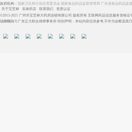
政府机构：
国家卫生和计划生育委员会
国家食品药品监督管理局
广东省食品药品监
关于宝芝林
实体药店
联系我们
资质认证
©2013-2021 广州市宝芝林大药房连锁有限公司 版权所有 互联网药品信息服务资格证书：（
13019832号
法律顾问：广东正大联合律师事务所 特别声明：本站内容仅供参考,不作为诊断及医