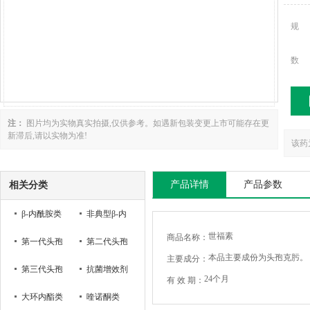
规
数
注：
图片均为实物真实拍摄,仅供参考。如遇新包装变更上市可能存在更
新滞后,请以实物为准!
该药
产品详情
产品参数
相关分类
β-内酰胺类
非典型β-内
世福素
商品名称：
第一代头孢
酰胺类
第二代头孢
本品主要成份为头孢克肟。
主要成分：
菌素
第三代头孢
菌素
抗菌增效剂
24个月
有 效 期：
菌素
大环内酯类
喹诺酮类