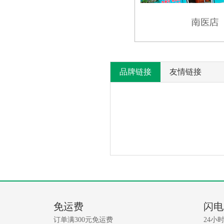
品牌链接
友情链接
产
没
有
品
相
免运费
闪电
关
问
资
订单满300元免运费
24小