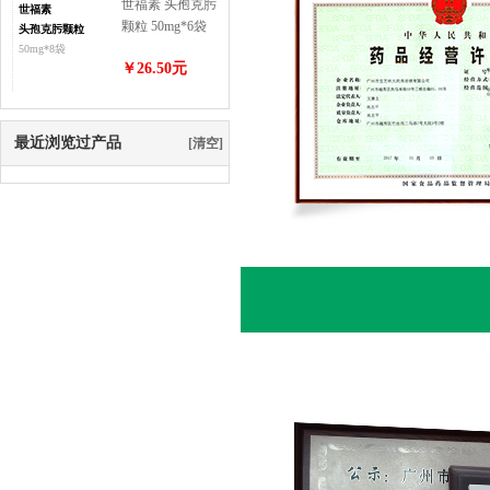
世福素 头孢克肟
世福素
颗粒 50mg*6袋
头孢克肟颗粒
50mg*8袋
￥26.50元
最近浏览过产品
[清空]