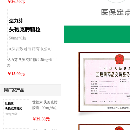
￥26.50元
达力芬
头孢克肟颗粒
50mg*6粒
●深圳致君制药有限公司
达力芬 头孢克肟颗粒 50mg*6
粒
￥15.00元
同厂家产品
世福素 头孢克肟
世福素
胶囊 100mg*6粒
头孢克肟颗粒
50mg*8袋
￥39.50元