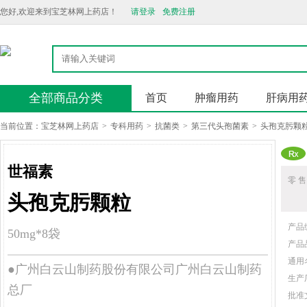
您好,欢迎来到宝芝林网上药店！
请登录
免费注册
全部商品分类
首页
肿瘤用药
肝病用
当前位置：
宝芝林网上药店
>
专科用药
>
抗菌类
>
第三代头孢菌素
>
头孢克肟颗
世福素
零 售
头孢克肟颗粒
产品
50mg*8袋
产品
通用
●广州白云山制药股份有限公司广州白云山制药
生产
总厂
批准