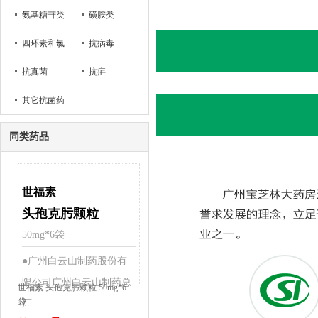
氨基糖苷类
磺胺类
四环素和氯
抗病毒
霉素类
抗真菌
抗疟
其它抗菌药
同类药品
世福素
头孢克肟颗粒
50mg*6袋
●广州白云山制药股份有
限公司广州白云山制药总
世福素 头孢克肟颗粒 50mg*6
袋
厂