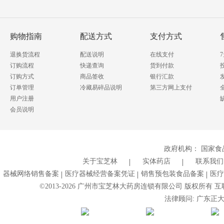
讯!
答
我要提问
购物指南
配送方式
支付方式
退换货流程
配送说明
在线支付
订购流程
快递查询
货到付款
订购方式
商品签收
银行汇款
订单管理
冷藏易碎品说明
第三方网上支付
用户注册
会员说明
政府机构：
国家食
关于宝芝林
实体药店
联系我们
器械网络销售备案
医疗器械经营备案凭证
销售预包装食品备案
医疗
©2013-
2026
广州市宝芝林大药房连锁有限公司 版权所有 互联网药
法律顾问: 广东正