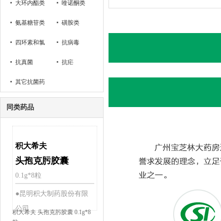
菌素
大环内酯类
喹诺酮类
氨基糖苷类
磺胺类
四环素和氯
抗病毒
霉素类
抗真菌
抗疟
其它抗菌药
同类药品
积大希夫
头孢克肟胶囊
0.1g*8粒
●昆明积大制药股份有限
公司
积大希夫 头孢克肟胶囊 0.1g*8