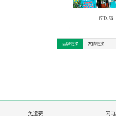
品牌链接
友情链接
产
没
有
品
相
免运费
闪电
关