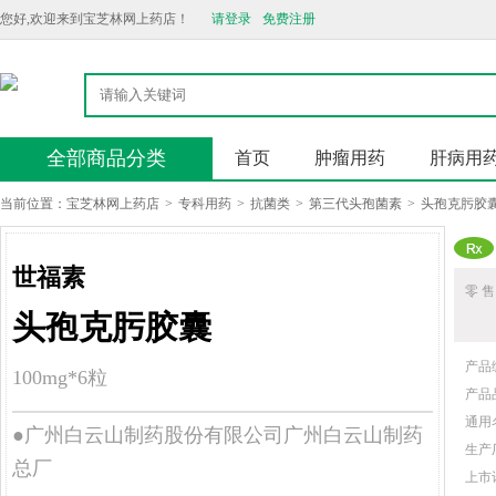
您好,欢迎来到宝芝林网上药店！
请登录
免费注册
全部商品分类
首页
肿瘤用药
肝病用
当前位置：
宝芝林网上药店
>
专科用药
>
抗菌类
>
第三代头孢菌素
>
头孢克肟胶
世福素
零 售
头孢克肟胶囊
产品
100mg*6粒
产品
通用
●广州白云山制药股份有限公司广州白云山制药
生产
总厂
上市