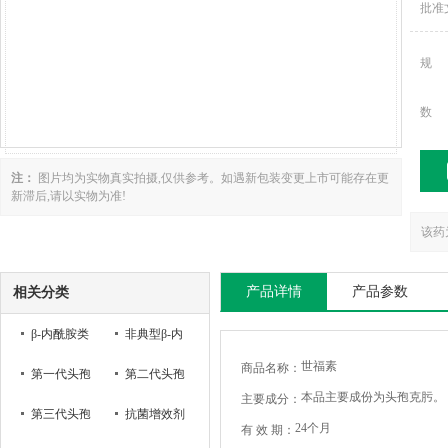
批准
规
数
注：
图片均为实物真实拍摄,仅供参考。如遇新包装变更上市可能存在更
新滞后,请以实物为准!
该药
产品详情
产品参数
相关分类
β-内酰胺类
非典型β-内
世福素
商品名称：
第一代头孢
酰胺类
第二代头孢
本品主要成份为头孢克肟。
主要成分：
菌素
第三代头孢
菌素
抗菌增效剂
24个月
有 效 期：