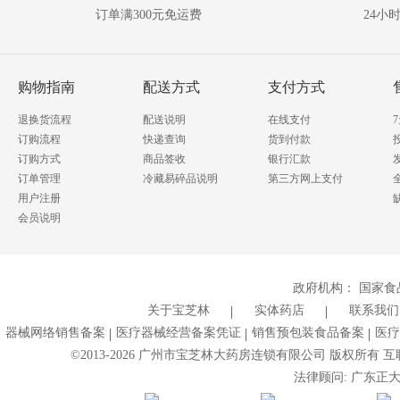
问
资
订单满300元免运费
24小
讯!
答
我要提问
购物指南
配送方式
支付方式
退换货流程
配送说明
在线支付
订购流程
快递查询
货到付款
订购方式
商品签收
银行汇款
订单管理
冷藏易碎品说明
第三方网上支付
用户注册
会员说明
政府机构：
国家食
关于宝芝林
实体药店
联系我们
器械网络销售备案
医疗器械经营备案凭证
销售预包装食品备案
医疗
©2013-
2026
广州市宝芝林大药房连锁有限公司 版权所有 互联网药
法律顾问: 广东正