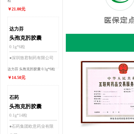
粒
￥21.00元
达力芬
头孢克肟胶囊
0.1g*6粒
●深圳致君制药有限公司
达力芬 头孢克肟胶囊 0.1g*6粒
￥14.50元
石药
头孢克肟胶囊
0.1g*14粒
●石药集团欧意药业有限