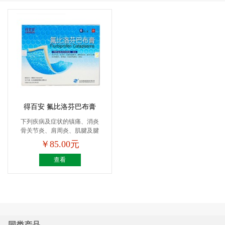
得百安 氟比洛芬巴布膏
下列疾病及症状的镇痛、消炎
骨关节炎、肩周炎、肌腱及腱
鞘...
￥85.00元
查看
同类产品