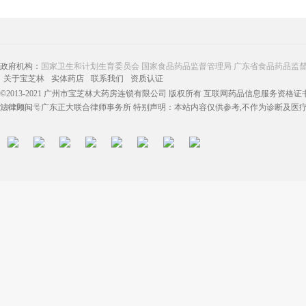
政府机构：
国家卫生和计划生育委员会
国家食品药品监督管理局
广东省食品药品监
关于宝芝林
实体药店
联系我们
资质认证
©2013-2021 广州市宝芝林大药房连锁有限公司 版权所有 互联网药品信息服务资格证书：（
13019832号
法律顾问：广东正大联合律师事务所 特别声明：本站内容仅供参考,不作为诊断及医