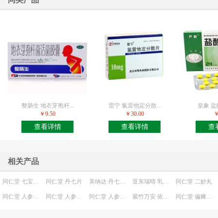
整肠生 地衣芽孢杆...
雷宁 氯雷他定分散...
皇象 
￥9.50
￥30.00
￥
查看详情
查看详情
查
相关产品
同仁堂 七宝美髯丸
同仁堂 丹七片
美纳达 丹七软胶囊
亚东瑞晴 乳块消颗粒
同仁堂 二妙丸
同仁堂 人参再造丸
同仁堂 人参归脾丸(水蜜丸)
同仁堂 人参归脾丸(大蜜丸)
紫竹万安 依帕司他片
同仁堂 偏瘫复原丸