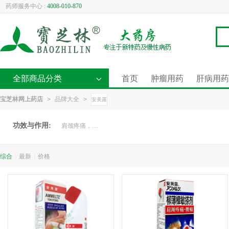
药师服务中心 :
4008-010-870
全部商品分类
首页
肿瘤用药
肝病用药
宝芝林网上药店
>
品牌大全
>
安美露
功效与作用:
肩颈疼痛，腰痛，肌肉疼痛，扭伤，拉伤，挫伤，肌肉肿痛，关节炎引起的疼痛。
综合
|
最新
|
价格