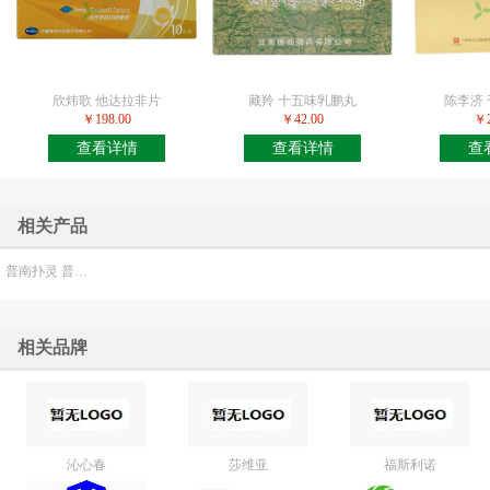
欣炜歌 他达拉非片
藏羚 十五味乳鹏丸
陈李济
￥198.00
￥42.00
￥2
查看详情
查看详情
查
相关产品
普南扑灵 普拉洛芬滴眼液
相关品牌
沁心春
莎维亚
福斯利诺