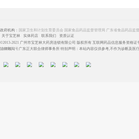
政府机构：
国家卫生和计划生育委员会
国家食品药品监督管理局
广东省食品药品监
关于宝芝林
实体药店
联系我们
资质认证
©2013-2021 广州市宝芝林大药房连锁有限公司 版权所有 互联网药品信息服务资格证书：（
13019832号
法律顾问：广东正大联合律师事务所 特别声明：本站内容仅供参考,不作为诊断及医