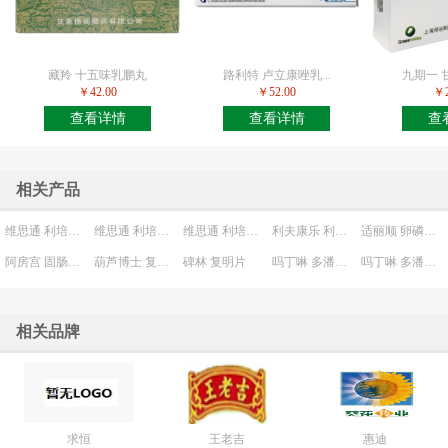
藏羚 十五味乳鹏丸
路利特 卢立康唑乳...
九期一 甘
￥42.00
￥52.00
￥2
查看详情
查看详情
查
相关产品
维思通 利培酮口服液
维思通 利培酮片
维思通 利培酮片
利夫康乐 利夫康洗剂
适丽顺 卵磷脂络合碘胶囊
阿房宫 固肠止泻丸
葫芦博士 复方肾炎片
碑林 复明片
吗丁啉 多潘立酮片
吗丁啉 多潘立酮片
相关品牌
求恒
王老吉
惠迪