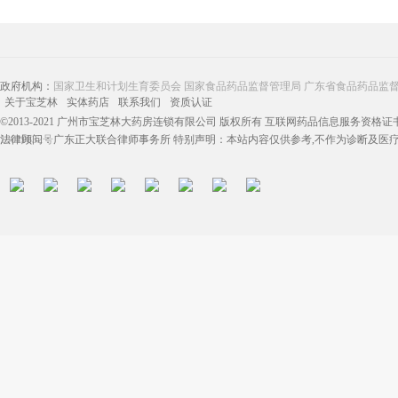
政府机构：
国家卫生和计划生育委员会
国家食品药品监督管理局
广东省食品药品监
关于宝芝林
实体药店
联系我们
资质认证
©2013-2021 广州市宝芝林大药房连锁有限公司 版权所有 互联网药品信息服务资格证书：（
13019832号
法律顾问：广东正大联合律师事务所 特别声明：本站内容仅供参考,不作为诊断及医