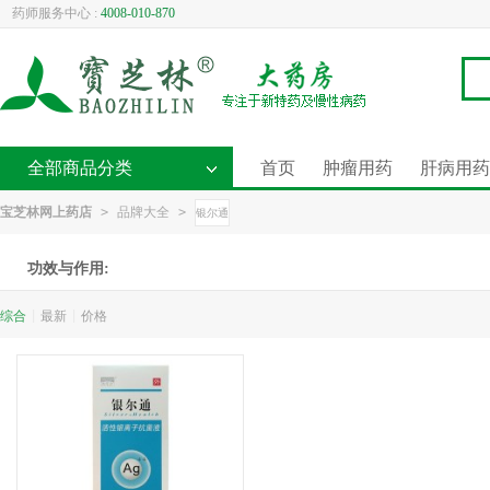
药师服务中心 :
4008-010-870
全部商品分类
首页
肿瘤用药
肝病用药
宝芝林网上药店
>
品牌大全
>
银尔通
功效与作用:
综合
|
最新
|
价格