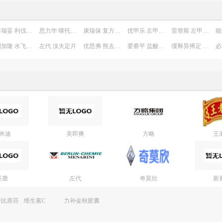
拜瑞妥 利伐沙班片
思力华 噻托溴铵粉吸入剂
康瑞保 复方肝素钠尿囊素凝胶
优甲乐 左甲状腺素钠片
雷替斯 左甲状腺素钠片
利加隆 水飞蓟素胶囊
左代 溴夫定片
优思弗 熊去氧胆酸胶囊
爱赛平 盐酸氮卓斯汀鼻喷剂
缓释异搏定 盐酸维拉帕米缓释片
米迪
美即爽
方略
王
荃鹿
左代
奇莫欣
新
特比萘芬
维生素C
力补金秋胶囊