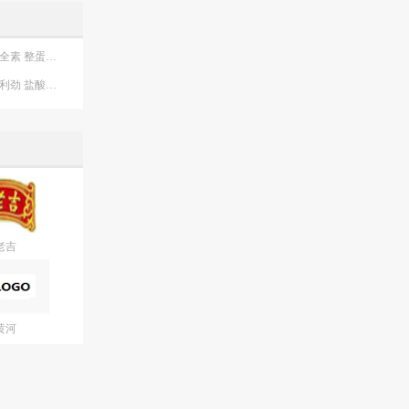
能全素 整蛋白型肠内营养剂（粉剂）
必利劲 盐酸达泊西汀片
老吉
黄河