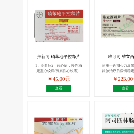
拜新同 硝苯地平控释片
唯可同 维立
1．高血压2．冠心病，慢性稳
适用于近期心力衰
定型心绞痛(劳累性心绞痛)...
静脉治疗后病情稳
数...
￥45.00元
￥223.0
查看
查看