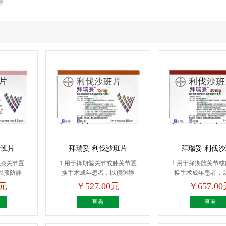
病
沙班片
拜瑞妥 利伐沙班片
拜瑞妥 利伐
或膝关节置
1.用于择期髋关节或膝关节置
1.用于择期髋关节
以预防静
换手术成年患者，以预防静
换手术成年患者，
脉...
脉...
0元
￥527.00元
￥657.0
查看
查看