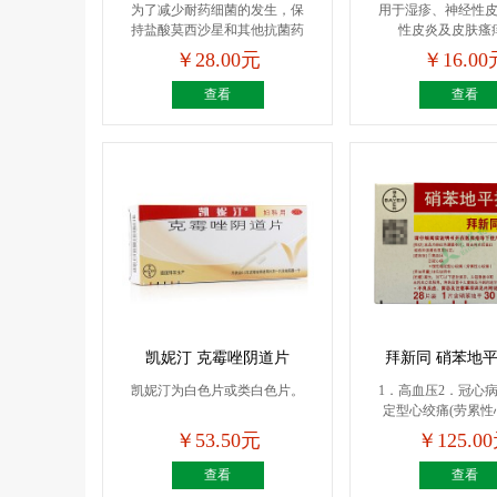
为了减少耐药细菌的发生，保
用于湿疹、神经性
持盐酸莫西沙星和其他抗菌药
性皮炎及皮肤瘙
物...
￥28.00元
￥16.00
查看
查看
凯妮汀 克霉唑阴道片
拜新同 硝苯地
凯妮汀为白色片或类白色片。
1．高血压2．冠心
定型心绞痛(劳累性心绞
￥53.50元
￥125.0
查看
查看