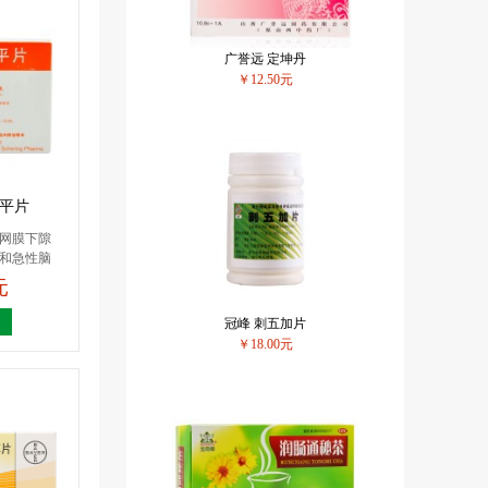
广誉远 定坤丹
￥12.50元
地平片
网膜下隙
和急性脑
元
冠峰 刺五加片
￥18.00元