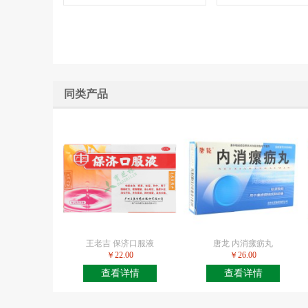
同类产品
王老吉 保济口服液
唐龙 内消瘰疬丸
￥22.00
￥26.00
查看详情
查看详情