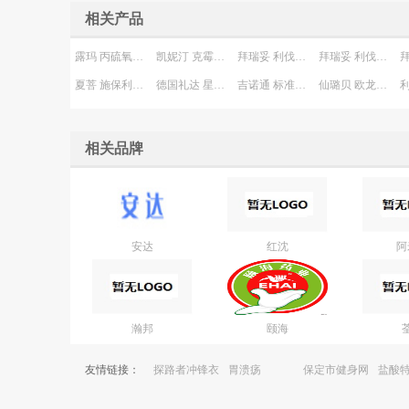
相关产品
露玛 丙硫氧嘧啶片
凯妮汀 克霉唑阴道片
拜瑞妥 利伐沙班片
拜瑞妥 利伐沙班片
夏菩 施保利通片
德国礼达 星瑙灵片
吉诺通 标准桃金娘油肠溶胶囊(成人装)
仙璐贝 欧龙马口服滴剂
相关品牌
安达
红沈
阿
瀚邦
颐海
友情链接：
探路者冲锋衣
胃溃疡
保定市健身网
盐酸
官网
片