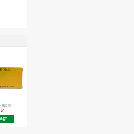
沙坦胶囊
.40
详情