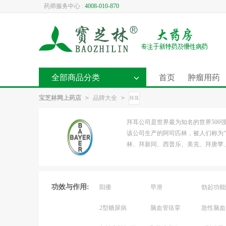
药师服务中心 :
4008-010-870
全部商品分类
首页
肿瘤用药
宝芝林网上药店
>
品牌大全
>
拜耳
拜耳公司是世界最为知名的世界50
该公司生产的阿司匹林，被人们称为“
林、拜新同、西普乐、美克、拜唐苹、
功效与作用:
阳痿
早泄
勃起功能
2型糖尿病
脑血管痉挛
急性脑血