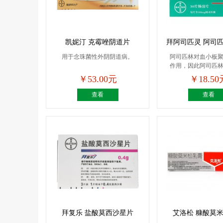
凯妮汀 克霉唑阴道片
拜阿司匹灵 阿司匹林
用于念珠菌性外阴阴道病。
阿司匹林对血小板
作用，因此阿司匹
应...
￥53.00元
￥18.50
查看
查看
拜复乐 盐酸莫西沙星片
艾洛松 糠酸莫