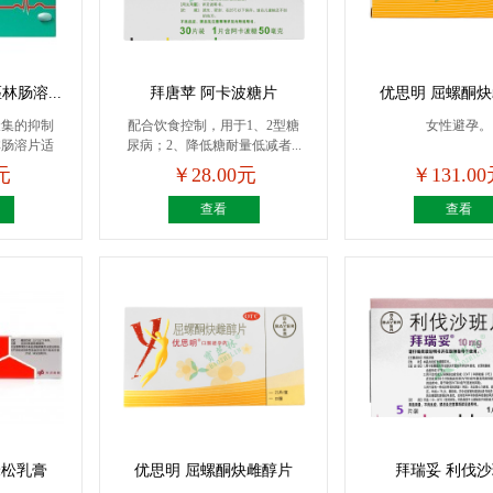
肠溶...
拜唐苹 阿卡波糖片
优思明 屈螺酮
聚集的抑制
配合饮食控制，用于1、2型糖
女性避孕。
林肠溶片适
尿病；2、降低糖耐量低减者...
元
￥28.00元
￥131.0
查看
查看
米松乳膏
优思明 屈螺酮炔雌醇片
拜瑞妥 利伐