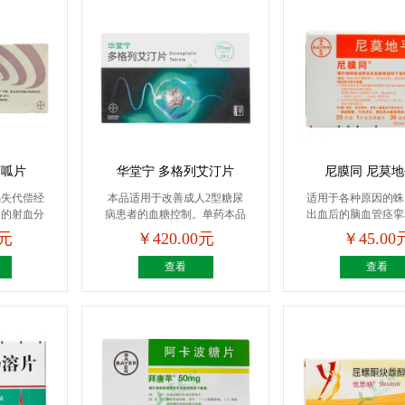
西呱片
华堂宁 多格列艾汀片
尼膜同 尼莫
竭失代偿经
本品适用于改善成人2型糖尿
适用于各种原因的蛛
定的射血分
病患者的血糖控制。单药本品
出血后的脑血管痉挛
单...
血...
0元
￥420.00元
￥45.00
查看
查看