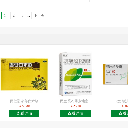
1
2
3
...
下一页
同仁堂 参苓白术散
民生 妥布霉素地塞...
代文 缬
￥50.80
￥23.70
￥36
查看详情
查看详情
查看