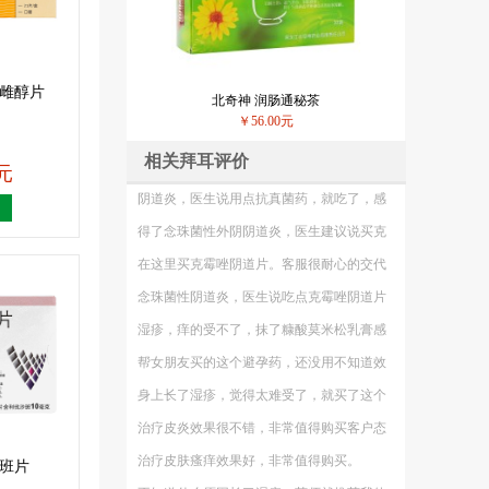
炔雌醇片
北奇神 润肠通秘茶
￥56.00元
相关拜耳评价
0元
阴道炎，医生说用点抗真菌药，就吃了，感觉还是好多了。
得了念珠菌性外阴阴道炎，医生建议说买克霉唑阴道片试一
在这里买克霉唑阴道片。客服很耐心的交代它的使用方法。
念珠菌性阴道炎，医生说吃点克霉唑阴道片，就上宝芝林这
湿疹，痒的受不了，抹了糠酸莫米松乳膏感觉舒服多了。
帮女朋友买的这个避孕药，还没用不知道效果怎么样
身上长了湿疹，觉得太难受了，就买了这个糠酸莫米松软膏
治疗皮炎效果很不错，非常值得购买客户态度也好。
治疗皮肤瘙痒效果好，非常值得购买。
沙班片