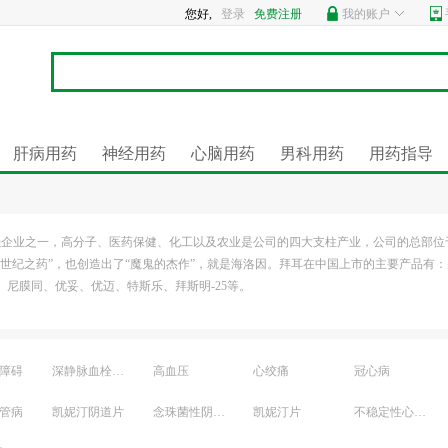
您好,
登录
免费注册
我的账户
肝病用药
神经用药
心脑用药
男科用药
用药指导
0强企业之一，高分子、医药保健、化工以及农业是公司的四大支柱产业，公司的总部位
世纪之药”，也创造出了“魔鬼的杰作”，就是海洛因。拜耳在中国上市的主要产品有
尼膜同、优妥、优迈、特斯乐、拜斯明-25等。
障碍
深静脉血栓形成
高血压
心绞痛
冠心病
管病
凯妮汀阴道片
念珠菌性阴道炎
凯妮汀片
不稳定性心绞痛