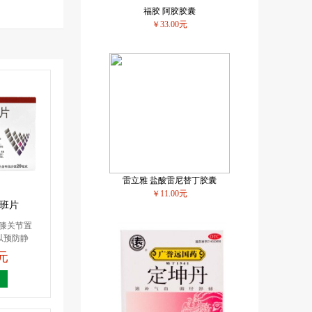
福胶 阿胶胶囊
￥33.00元
雷立雅 盐酸雷尼替丁胶囊
￥11.00元
沙班片
或膝关节置
以预防静
0元