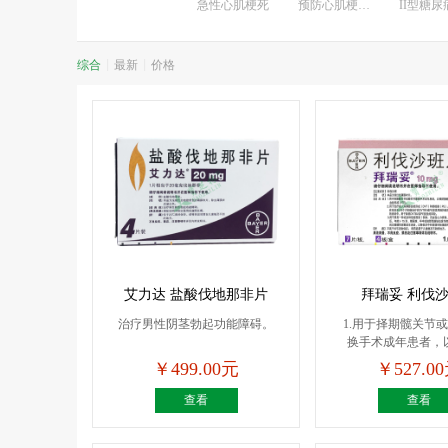
急性心肌梗死
预防心肌梗死复发
II型糖尿
综合
|
最新
|
价格
艾力达 盐酸伐地那非片
拜瑞妥 利伐
治疗男性阴茎勃起功能障碍。
1.用于择期髋关节
换手术成年患者，
脉...
￥499.00元
￥527.0
查看
查看