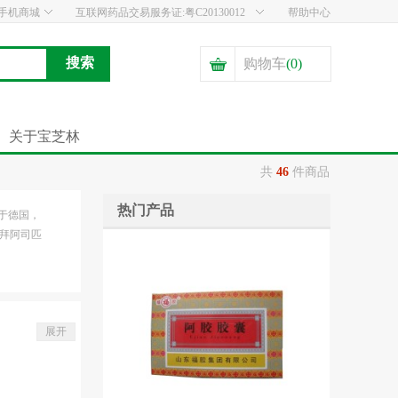
手机商城
互联网药品交易服务证:粤C20130012
帮助中心
购物车
(
0
)
关于宝芝林
共
46
件商品
热门产品
于德国，
：拜阿司匹
展开