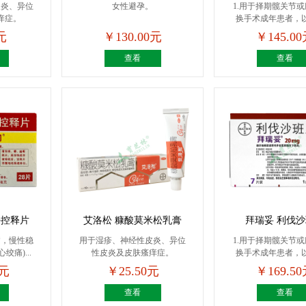
皮炎、异位
女性避孕。
1.用于择期髋关节
痒症。
换手术成年患者，
脉...
元
￥130.00元
￥145.0
查看
查看
平控释片
艾洛松 糠酸莫米松乳膏
拜瑞妥 利伐
病，慢性稳
用于湿疹、神经性皮炎、异位
1.用于择期髋关节
痛)...
性皮炎及皮肤瘙痒症。
换手术成年患者，
脉...
0元
￥25.50元
￥169.5
查看
查看