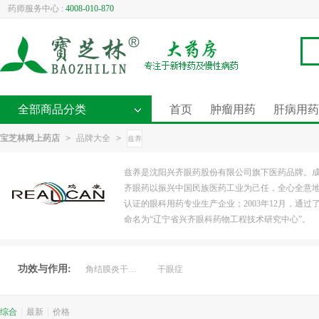
药师服务中心 :
4008-010-870
全部商品分类
首页
肿瘤用药
肝病用药
宝芝林网上药店
>
品牌大全
>
兹养
兹养是沈阳兴齐眼药股份有限公司旗下医药品牌。成
齐眼药以振兴中国民族医药工业为己任，全心全意地投
认证的眼科用药专业生产企业；2003年12月，通过了
命名为“辽宁省兴齐眼科药物工程技术研究中心”。
功效与作用:
角结膜炎干燥症
干眼症
综合
|
最新
|
价格