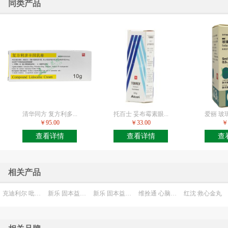
同类产品
清华同方 复方利多...
托百士 妥布霉素眼...
爱丽 玻璃
￥95.00
￥33.00
￥
查看详情
查看详情
查
相关产品
克迪利尔 吡喹酮片
新乐 固本益肠片
新乐 固本益肠片
维拴通 心脑静片
红沈 救心金丸