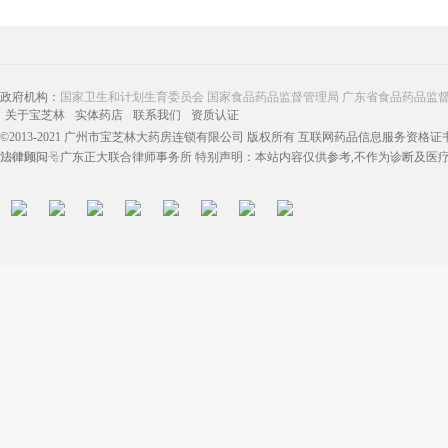
政府机构：
国家卫生和计划生育委员会
国家食品药品监督管理局
广东省食品药品监
关于宝芝林
实体药店
联系我们
资质认证
©2013-2021 广州市宝芝林大药房连锁有限公司 版权所有 互联网药品信息服务资格证书：（
13019832号
法律顾问：广东正大联合律师事务所 特别声明：本站内容仅供参考,不作为诊断及医