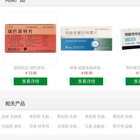
膜固思达 瑞巴派特...
帅泰 硫酸氢氯吡格...
博利康尼 
￥33.00
￥68.00
￥1
查看详情
查看详情
查
相关产品
达林 克林霉素磷酸酯凝胶
希刻劳 头孢克洛干混悬剂
希刻劳 头孢克洛缓释片(II)
希刻劳 头孢克洛胶囊
希刻劳 头孢克洛胶囊
抗辐喷 液体敷料
苏春 珍珠明目滴眼液
太湖美 珍珠明目滴眼液
弘森 盐酸多塞平片
西可韦 盐酸西替利嗪片