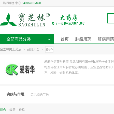
药师服务中心 :
4008-010-870
全部商品分类
首页
肿瘤用药
肝病用药
宝芝林网上药店
>
品牌大全
>
爱若华
爱若华是苏州长征-欣凯制药有限公司(原苏州长征
司座落在江南水乡古城苏州城南，企业总占地面积1
产、检验、销售机构体系。
功效与作用:
类风湿关节炎
综合
|
最新
|
价格