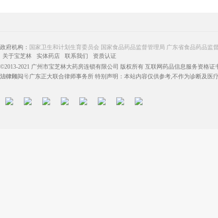
政府机构：
国家卫生和计划生育委员会
国家食品药品监督管理局
广东省食品药品监
关于宝芝林
实体药店
联系我们
资质认证
©2013-2021 广州市宝芝林大药房连锁有限公司 版权所有 互联网药品信息服务资格证书：（
13019832号
法律顾问：广东正大联合律师事务所 特别声明：本站内容仅供参考,不作为诊断及医