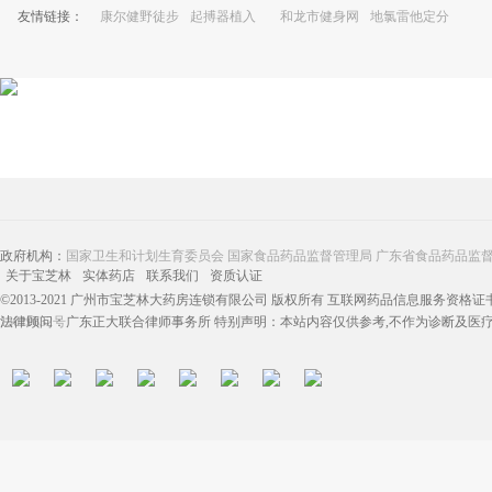
友情链接：
康尔健野徒步
起搏器植入
和龙市健身网
地氯雷他定分
鞋
散片
政府机构：
国家卫生和计划生育委员会
国家食品药品监督管理局
广东省食品药品监
关于宝芝林
实体药店
联系我们
资质认证
©2013-2021 广州市宝芝林大药房连锁有限公司 版权所有 互联网药品信息服务资格证书：（
13019832号
法律顾问：广东正大联合律师事务所 特别声明：本站内容仅供参考,不作为诊断及医