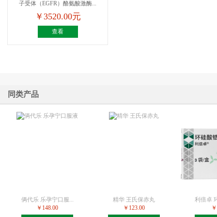
子受体（EGFR）酪氨酸激酶...
￥3520.00元
查看
同类产品
俩代乐 乐孕宁口服...
精华 王氏保赤丸
利倍卓 环
￥148.00
￥123.00
￥