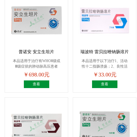
普诺安 安立生坦片
瑞波特 雷贝拉唑钠肠溶片
本品适用于治疗有WHOⅡ级或
本品适用于以下治疗1、活动
Ⅲ级症状的肺动脉高压患者
性十二指肠溃疡；2、良性活
（...
动...
￥698.00元
￥33.00元
查看
查看