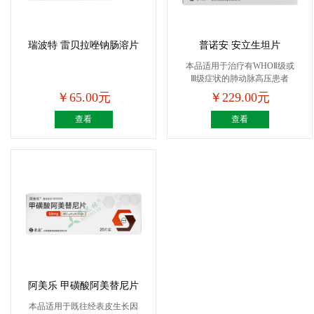
瑞波特 雷贝拉唑钠肠溶片
普诺安 安立生坦片
本品适用于治疗有WHOⅡ级或
Ⅲ级症状的肺动脉高压患者
（...
￥65.00元
￥229.00元
查看
查看
阿美乐 甲磺酸阿美替尼片
本品适用于既往经表皮生长因