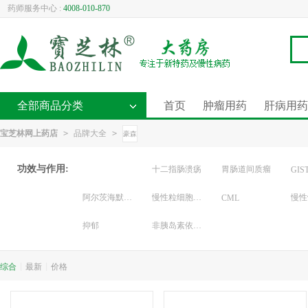
药师服务中心 :
4008-010-870
全部商品分类
首页
肿瘤用药
肝病用药
宝芝林网上药店
>
品牌大全
>
豪森
功效与作用:
十二指肠溃疡
胃肠道间质瘤
GIS
阿尔茨海默型痴呆症
慢性粒细胞白血病
CML
抑郁
非胰岛素依赖型糖尿病
综合
|
最新
|
价格