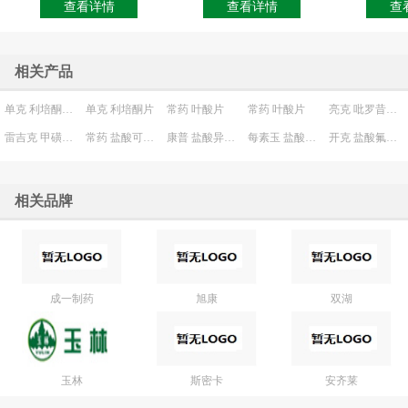
查看详情
查看详情
查
相关产品
单克 利培酮口服溶液
单克 利培酮片
常药 叶酸片
常药 叶酸片
亮克 吡罗昔康贴片
雷吉克 甲磺酸雷沙吉兰片
常药 盐酸可乐定片
康普 盐酸异丙嗪片
每素玉 盐酸曲唑酮片
开克 盐酸氟西汀片
相关品牌
成一制药
旭康
双湖
玉林
斯密卡
安齐莱